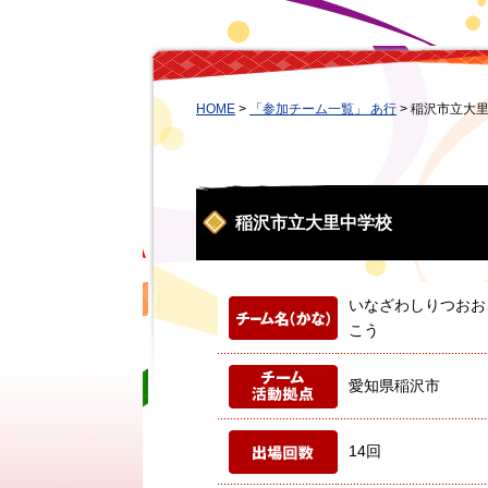
HOME
>
「参加チーム一覧」 あ行
>
稲沢市立大
稲沢市立大里中学校
いなざわしりつおお
こう
愛知県稲沢市
14回