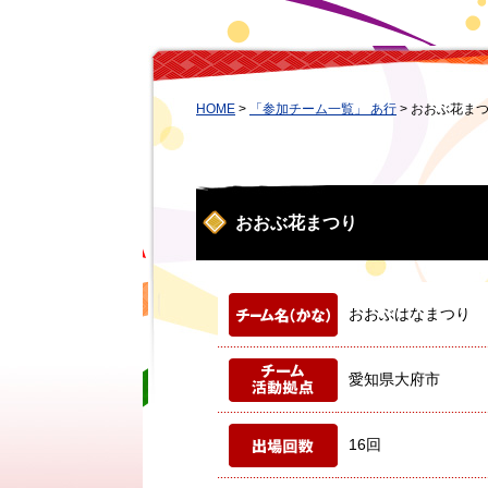
HOME
>
「参加チーム一覧」 あ行
>
おおぶ花ま
おおぶ花まつり
おおぶはなまつり
愛知県大府市
16回