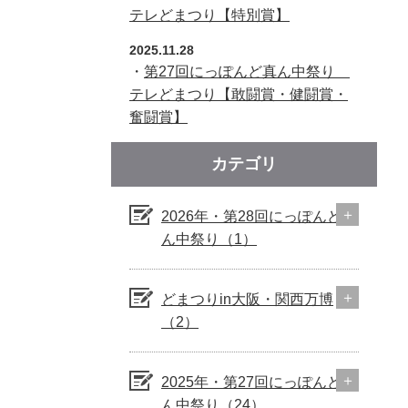
テレどまつり【特別賞】
2025.11.28
・
第27回にっぽんど真ん中祭り
テレどまつり【敢闘賞・健闘賞・
奮闘賞】
カテゴリ
2026年・第28回にっぽんど真
ん中祭り（1）
どまつりin大阪・関西万博
（2）
2025年・第27回にっぽんど真
ん中祭り（24）