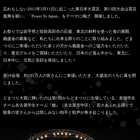
忘れもしない2011年3月11日に起こった東日本大震災。第13回大会は震災
復興を願い、「Power To Japan」をテーマに掲げ、開催しました。
お祭りでは岩手県と陸前高田市の応援、東北の材料を使った食の展開、
義援金の募集など、私たちに出来る限りのことに取り組みました。どま
つりにご来場いただいた多くの方から義援金へのご協力をいただいた
り、東北グルメをご賞味いただいたり、日本のど真ん中から、東北に、
日本中に、元気と笑顔を発信しました！
全19会場、約195万人の皆さんにご来場いただき、大盛況のうちに幕を閉
じました。
どまつり大賞に輝いたのは第1回からどまつりに出場している、老舗学生
チーム名古屋学生チーム『鯱』（名古屋市中区）。若さあふれる踊りで
観客の皆さんからは惜しみない拍手と歓声が巻き起こりました。