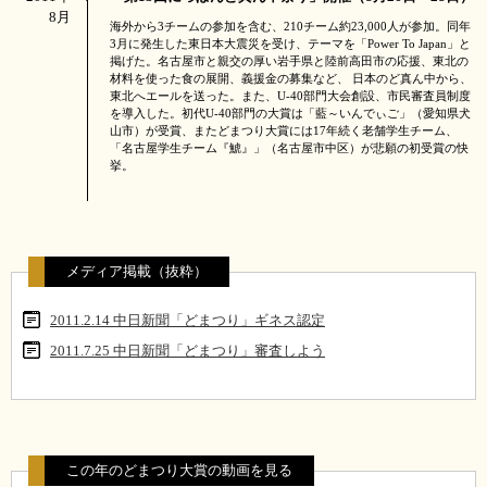
8月
海外から3チームの参加を含む、210チーム約23,000人が参加。同年
3月に発生した東日本大震災を受け、テーマを「Power To Japan」と
掲げた。名古屋市と親交の厚い岩手県と陸前高田市の応援、東北の
材料を使った食の展開、義援金の募集など、 日本のど真ん中から、
東北へエールを送った。また、U-40部門大会創設、市民審査員制度
を導入した。初代U-40部門の大賞は「藍～いんでぃご」（愛知県犬
山市）が受賞、またどまつり大賞には17年続く老舗学生チーム、
「名古屋学生チーム『鯱』」（名古屋市中区）が悲願の初受賞の快
挙。
メディア掲載（抜粋）
2011.2.14 中日新聞「どまつり」ギネス認定
2011.7.25 中日新聞「どまつり」審査しよう
この年のどまつり大賞の動画を見る