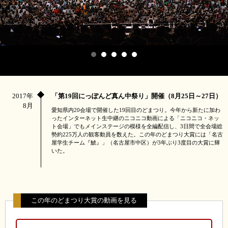
2017年
「第19回にっぽんど真ん中祭り」開催（8月25日～27日）
8月
愛知県内20会場で開催した19回目のどまつり。今年から新たに加わ
ったインターネット生中継のニコニコ動画による「ニコニコ・ネッ
ト会場」でもメインステージの模様を全編配信し、3日間で全会場総
勢約225万人の観客動員を数えた。この年のどまつり大賞には「名古
屋学生チーム『鯱』」（名古屋市中区）が3年ぶり3度目の大賞に輝
いた。
この年のどまつり大賞の動画を見る