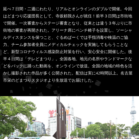
延べ７日間・二週にわたり、リアルとオンラインのダブルで開催。今回
はどまつり応援団長として、寺坂頼我さんが就任！前半３日間は市街地
で開催。一次審査からステージ審査となり、従来とは違う３年ぶりに市
街地の審査が再開された。アリーナ席にベンチ椅子を設置し、ソーシャ
ルディスタンスを保つこと、ぐるめぱーくでは手指消毒や検温のご協
力、チーム参加者全員にメディカルチェックを実施してもらうことな
ど、新型コロナウィルス感染防止対策を行い、安心安全に開催した。後
半４日間は「テレどまつり」。全国各地、地元の名所やランドマークな
どをバックに踊った動画を、オンラインで放送。全国の地域の特色を活
かし撮影された作品が多く公開された。配信は実に42時間以上。名古屋
市栄のどまつりスタジオより生放送でお届けした。