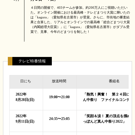
４日間の開催で、403チームが参加。約200万人にご視聴いただい
た。オンライン開催における最高峰・テレどまつり大賞に輝いたの
は「kagura」（愛知県名古屋市）が受賞。さらに、市街地の審査結
果と合算した、リアルとオンラインでの最高峰「総合どまつり大賞
（内閣総理大臣賞）」に「kagura」（愛知県名古屋市）がダブル受
賞で、見事、今年のどまつりを制した！
テレビ特番情報
日にち
放送時間
番組名
2022年
「熱気！興奮！ 第２４回にっ
19:00〜21:00
8月28日(日)
ん中祭り ファイナルコンテス
2022年
「笑顔＆涙！ 夏の頂点を掴め！
24:35〜25:05
9月11日(日)
っぽんど真ん中祭り2022」