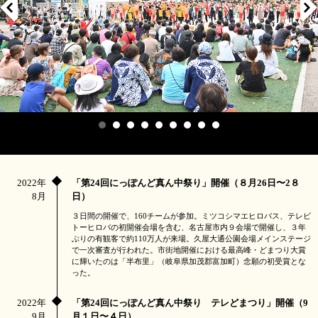
2022年
「第24回にっぽんど真ん中祭り」開催（８月26日〜2８
8月
日）
３日間の開催で、160チームが参加。ミツコシマエヒロバス、テレビ
トーヒロバの初開催会場を含む、名古屋市内９会場で開催し、３年
ぶりの有観客で約110万人が来場。久屋大通公園会場メインステージ
で一次審査が行われた。市街地開催における最高峰・どまつり大賞
に輝いたのは「半布里」（岐阜県加茂郡富加町）念願の初受賞とな
った。
2022年
「第24回にっぽんど真ん中祭り テレどまつり」開催（9
9月
月１日〜４日）