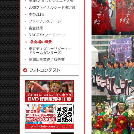
第1回どまつりジュニア大会
2008ファイナルシード決定戦
本祭2日目
ファイナルステージ
審査結果
NAGOYAフードコート
各会場の風景
東京ディズニーリゾート・
ドリームダンサーズ
第10回事業終了報告書