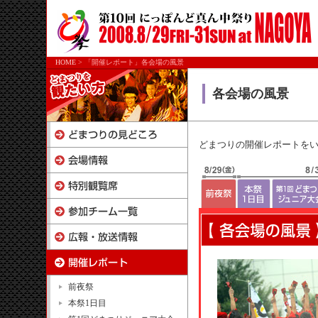
HOME
>
「開催レポート」各会場の風景
各会場の風景
どまつりの開催レポートを
前夜祭
本祭1日目