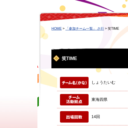
HOME
>
「参加チーム一覧」 さ行
>
笑TIME
笑TIME
しょうたいむ
東海四県
14回