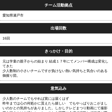
チーム活動拠点
愛知県瀬戸市
出場回数
16回
きっかけ・目的
元は学童の親子からの始まり 結成１７年にてメンバー構成は変化し
てきた
少人数制の小さいチームですが負けない熱い気持ちと気合いのある
御握り団。
意気込み
少人数のチームでもやれば賞には届くはず
昨年までは心の何処かに貰えたら嬉しい でもやっぱりおこがまし
いのかとの気持ちがありました。しかしテレどまつり動画にて撮影