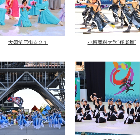
大須笑店街☆２１
小樽商科大学"翔楽舞"