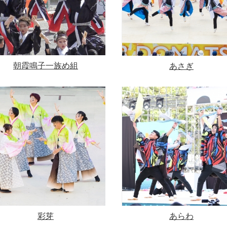
朝霞鳴子一族め組
あさぎ
彩芽
あらわ