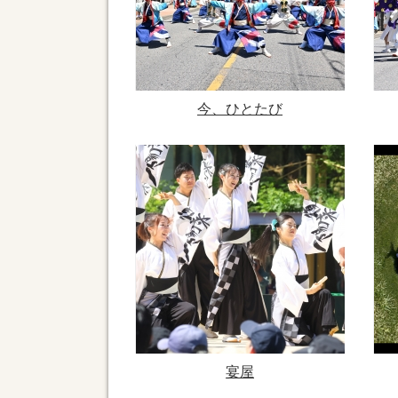
今、ひとたび
宴屋