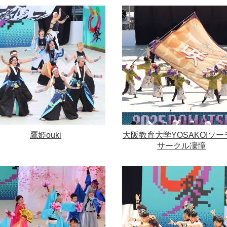
鷹姫ouki
大阪教育大学YOSAKOIソー
サークル凜憧