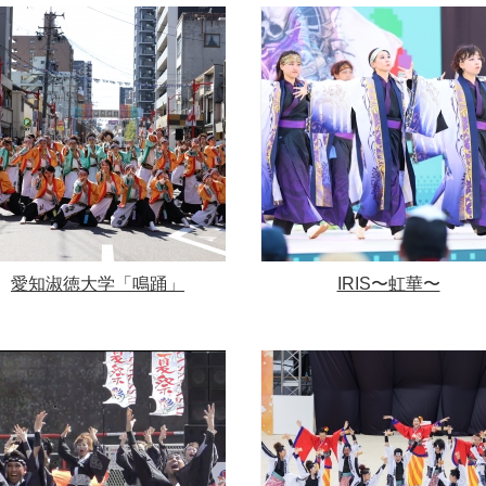
愛知淑徳大学「鳴踊」
IRIS〜虹華〜