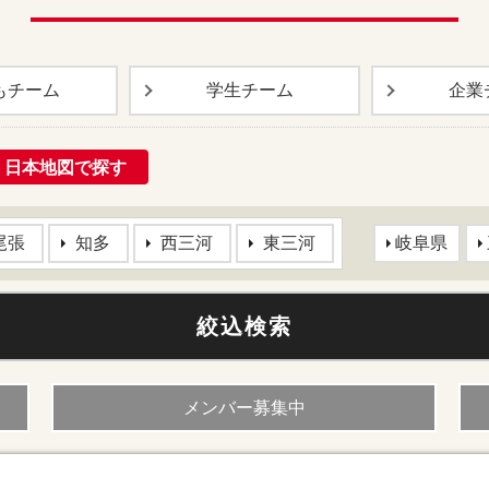
も
チーム
学生
チーム
企業
日本地図で探す
尾張
知多
西三河
東三河
岐阜県
メンバー募集中