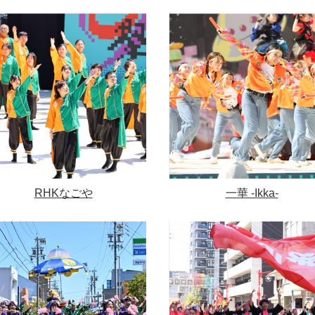
RHKなごや
一華 -Ikka-