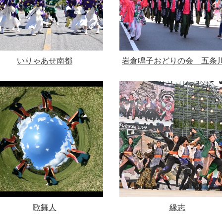
いりゃあせ南都
岩倉鳴子おどりの会 五条
歌舞人
緣志