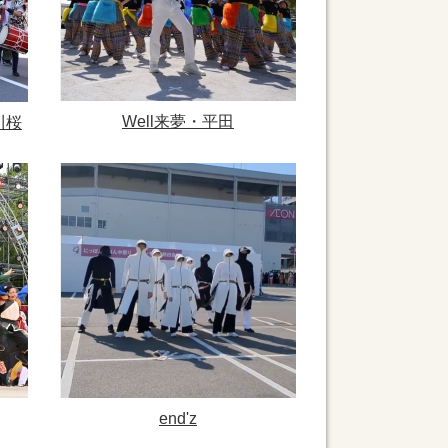
Well来夢・平田
川桜
end'z