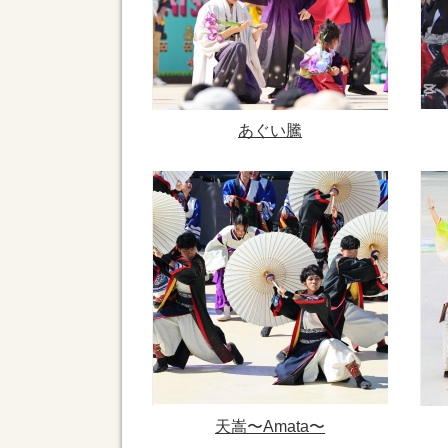
あぐい騰
天嵩〜Amata〜