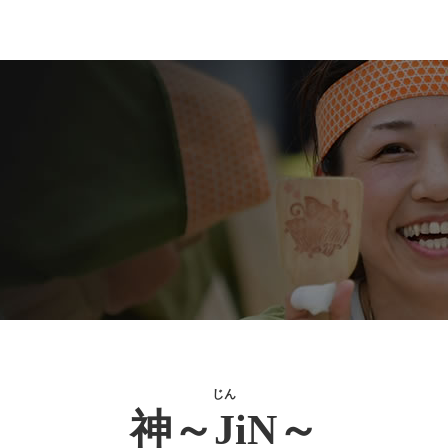
じん
神～JiN～