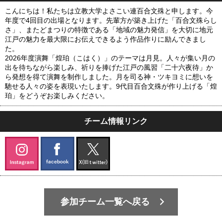
こんにちは！私たちは立教大学よさこい連百合文殊と申します。今
年度で4回目の出場となります。先輩方が築き上げた「百合文殊らし
さ」、またどまつりの特徴である「地域の魅力発信」を大切に地元
江戸の魅力を最大限にお伝えできるよう作品作りに励んできまし
た。
2026年度演舞「煌珀（こはく）」のテーマは月見。人々が集い月の
出を待ちながら楽しみ、祈りを捧げた江戸の風習「二十六夜待」か
ら発想を得て演舞を制作しました。月を司る神・ツキヨミに想いを
馳せる人々の姿を表現いたします。9代目百合文殊が作り上げる「煌
珀」をどうぞお楽しみください。
チーム情報リンク
参加チーム一覧へ戻る