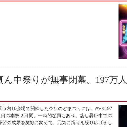
真ん中祭りが無事閉幕。197万
名古屋市内16会場で開催した今年のどまつりには、のべ197
。土日の本祭２日間、一時的な雨もあり、蒸し暑い中での
練習の成果を笑顔に変えて、元気に踊りを繰り広げまし