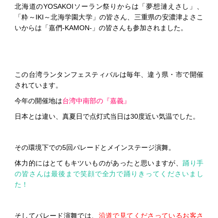
北海道のYOSAKOIソーラン祭りからは「夢想漣えさし」、
「粋～IKI～北海学園大学」の皆さん、三重県の安濃津よさこ
いからは「嘉們-KAMON-」の皆さんも参加されました。
この台湾ランタンフェスティバルは毎年、違う県・市で開催
されています。
今年の開催地は
台湾中南部の『嘉義』
日本とは違い、真夏日で点灯式当日は30度近い気温でした。
その環境下での5回パレードとメインステージ演舞。
体力的にはとてもキツいものがあったと思いますが、
踊り手
の皆さんは最後まで笑顔で全力で踊りきってくださいまし
た！
そしてパレード演舞では、
沿道で見てくださっているお客さ