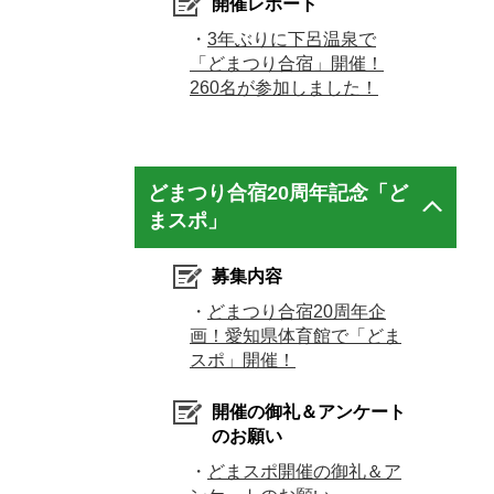
開催レポート
・
3年ぶりに下呂温泉で
「どまつり合宿」開催！
260名が参加しました！
どまつり合宿20周年記念「ど
まスポ」
募集内容
・
どまつり合宿20周年企
画！愛知県体育館で「どま
スポ」開催！
開催の御礼＆アンケート
のお願い
・
どまスポ開催の御礼＆ア