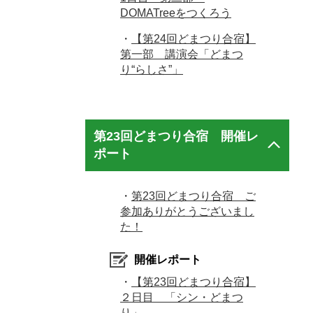
DOMATreeをつくろう
・
【第24回どまつり合宿】
第一部 講演会「どまつ
り“らしさ”」
第23回どまつり合宿 開催レ
ポート
・
第23回どまつり合宿 ご
参加ありがとうございまし
た！
開催レポート
・
【第23回どまつり合宿】
２日目 「シン・どまつ
り」