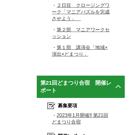
・
２日目 クロージングワ
ーク「マニアパズルを完成
させよう」
・
第２部 マニアワークセ
ッション
・
第１部 講演会「地域×
演出×どまつり」
第21回どまつり合宿 開催レ
ポート
募集要項
・
2023年1月開催‼ 第21回
どまつり合宿