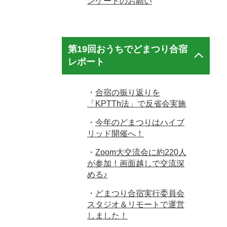
ンケートのお願い
第19回おうちでどまつり合宿
レポート
・
合宿の振り返りを
「KPTTh法」で反省会実施
・
今年のどまつりはハイブ
リッド開催へ！
・
Zoom大交流会に約220人
が参加！画面越しで交流深
める♪
・
どまつり合宿実行委員会
スタジオ＆リモートで運営
しました！