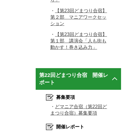
・
【第23回どまつり合宿】
第２部 マニアワークセッ
ション
・
【第23回どまつり合宿】
第１部 講演会「人も街も
動かす！巻き込み力」
第22回どまつり合宿 開催レ
ポート
募集要項
・
どマニア合宿（第22回ど
まつり合宿）募集要項
開催レポート