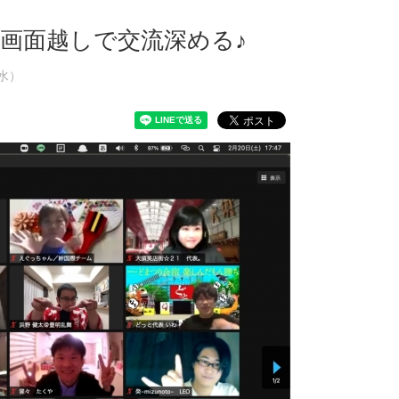
加！画面越しで交流深める♪
（水）