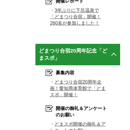
開催レポート
・
3年ぶりに下呂温泉で
「どまつり合宿」開催！
260名が参加しました！
どまつり合宿20周年記念「ど
まスポ」
募集内容
・
どまつり合宿20周年企
画！愛知県体育館で「どま
スポ」開催！
開催の御礼＆アンケート
のお願い
・
どまスポ開催の御礼＆ア