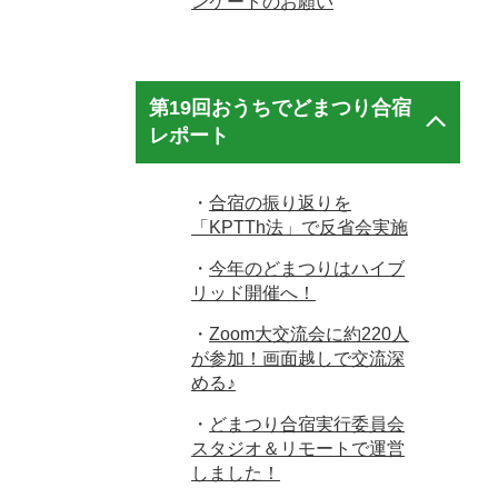
ンケートのお願い
第19回おうちでどまつり合宿
レポート
・
合宿の振り返りを
「KPTTh法」で反省会実施
・
今年のどまつりはハイブ
リッド開催へ！
・
Zoom大交流会に約220人
が参加！画面越しで交流深
める♪
・
どまつり合宿実行委員会
スタジオ＆リモートで運営
しました！