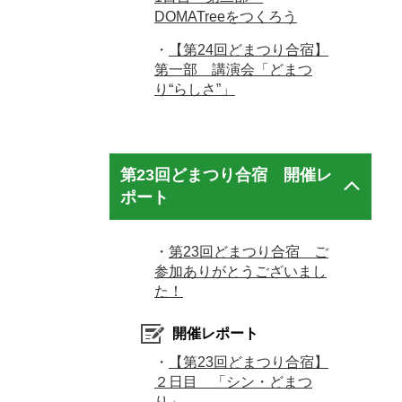
DOMATreeをつくろう
・
【第24回どまつり合宿】
第一部 講演会「どまつ
り“らしさ”」
第23回どまつり合宿 開催レ
ポート
・
第23回どまつり合宿 ご
参加ありがとうございまし
た！
開催レポート
・
【第23回どまつり合宿】
２日目 「シン・どまつ
り」