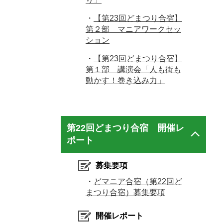
・
【第23回どまつり合宿】
第２部 マニアワークセッ
ション
・
【第23回どまつり合宿】
第１部 講演会「人も街も
動かす！巻き込み力」
第22回どまつり合宿 開催レ
ポート
募集要項
・
どマニア合宿（第22回ど
まつり合宿）募集要項
開催レポート