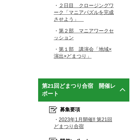
・
２日目 クロージングワ
ーク「マニアパズルを完成
させよう」
・
第２部 マニアワークセ
ッション
・
第１部 講演会「地域×
演出×どまつり」
第21回どまつり合宿 開催レ
ポート
募集要項
・
2023年1月開催‼ 第21回
どまつり合宿