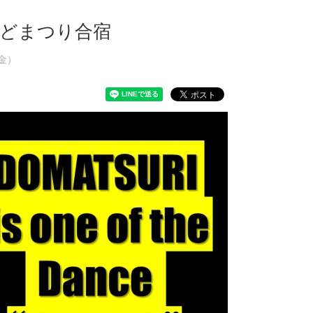
1回どまつり合宿
（金）