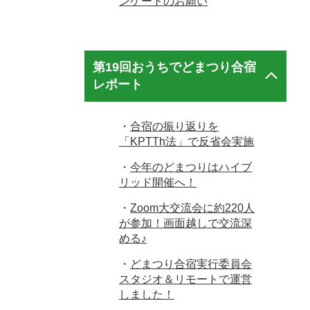
ンケートのお願い
第19回おうちでどまつり合宿
レポート
・
合宿の振り返りを
「KPTTh法」で反省会実施
・
今年のどまつりはハイブ
リッド開催へ！
・
Zoom大交流会に約220人
が参加！画面越しで交流深
める♪
・
どまつり合宿実行委員会
スタジオ＆リモートで運営
しました！