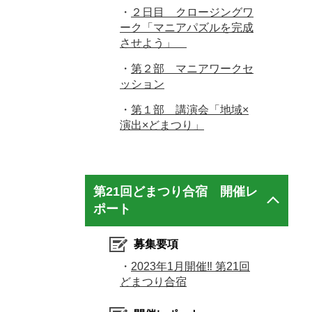
・
２日目 クロージングワ
ーク「マニアパズルを完成
させよう」
・
第２部 マニアワークセ
ッション
・
第１部 講演会「地域×
演出×どまつり」
第21回どまつり合宿 開催レ
ポート
募集要項
・
2023年1月開催‼ 第21回
どまつり合宿