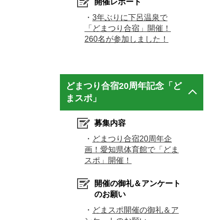
開催レポート
・
3年ぶりに下呂温泉で
「どまつり合宿」開催！
260名が参加しました！
どまつり合宿20周年記念「ど
まスポ」
募集内容
・
どまつり合宿20周年企
画！愛知県体育館で「どま
スポ」開催！
開催の御礼＆アンケート
のお願い
・
どまスポ開催の御礼＆ア