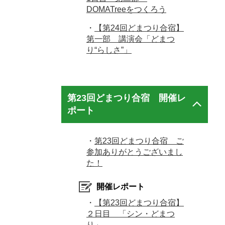
DOMATreeをつくろう
・
【第24回どまつり合宿】
第一部 講演会「どまつ
り“らしさ”」
第23回どまつり合宿 開催レ
ポート
・
第23回どまつり合宿 ご
参加ありがとうございまし
た！
開催レポート
・
【第23回どまつり合宿】
２日目 「シン・どまつ
り」