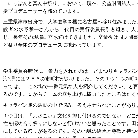
「にっぽんど真ん中祭り」において、現在、公益財団法人に
括プロデューサーを務めています。
三重県津市出身で、大学進学を機に名古屋へ移り住みました
設者の水野孝一さんから二代目の実行委員長引き継ぎ、人
じ、長年その現場に立ち続けてきました。卒業後は同財団
ど祭り全体のプロデュースに携わっています。
学生委員会時代に一番力を入れたのは、どまつりキャラバ
海3県には２５６の市町村がありました。その１つ１つの町
っては、「この街で一番元気な人を紹介してください」と
るのです。１からチームの立ち上げに協力したところはたく
キャラバン隊の活動の中で悩み、考えさせられたことがあり
１つ目は、「よさこい」文化を押し付けるのではない。どこ
性を認め合う祭りにしないと行けないと思ったことです。田
にしている祭りがあるのです。その地域の継承と尊敬と持つ