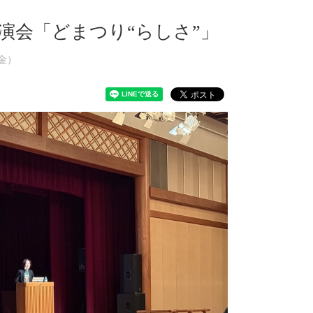
演会「どまつり“らしさ”」
（金）