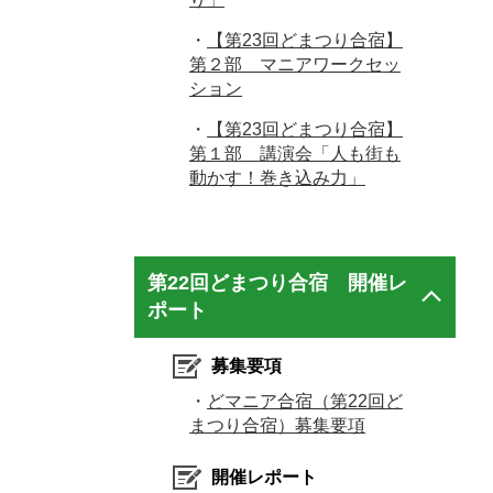
・
【第23回どまつり合宿】
第２部 マニアワークセッ
ション
・
【第23回どまつり合宿】
第１部 講演会「人も街も
動かす！巻き込み力」
第22回どまつり合宿 開催レ
ポート
募集要項
・
どマニア合宿（第22回ど
まつり合宿）募集要項
開催レポート