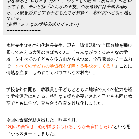
束を破ると“やり直す”ために、やり直しの部屋（校長室）へとや
ってくる。テレビ版「みんなの学校」の放送後には全国各地か
ら、支援を必要とする子どもたちが数多く、校区内へと引っ越し
ている。
(参照：みんなの学校公式サイトより)
----------------------
木村先生はその初代校長先生。現在、講演活動で全国各地を飛び
回ってみえる大阪のおばちゃん。「みんながつくるみんなの学
校」をすべての子どもを多方面から見つめ、全教職員のチーム力
で「
すべての子どもの学習権を保障する学校をつくる！
」こ
とに
情熱を注ぎ、ものすごくパワフルな木村先生。
学校を外に開き、教職員と子どもとともに地域の人々の協力を経
て学校運営にあたる。特別な支援を必要とされる子どもも同じ教
室でともに学び、育ち合う教育を具現化しました。
今回の合宿が動き出した、昨年９月。
“次回の合宿は、心が揺さぶられるような合宿にしたい”
という思
いからスタートしました。