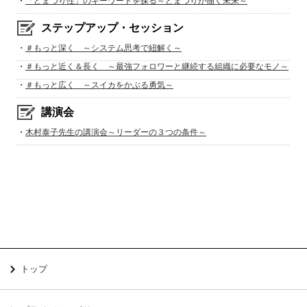
・
「どまつり性」のキーワードを探る～どまつりが描く未来～
ステップアップ・セッション
・
＃もっと深く ～システム思考で紐解く～
・
＃もっと近く＆長く ～最強フォロワーと継続する組織に必要なモノ～
・
＃もっと広く ～スイカをかぶる勇気～
講演会
・
木村泰子先生の講演会～リーダーの３つの条件～
トップ