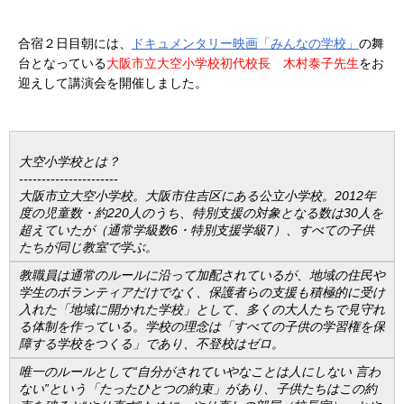
合宿２日目朝には、
ドキュメンタリー映画「みんなの学校」
の舞
台となっている
大阪市立大空小学校初代校長 木村泰子先生
をお
迎えして講演会を開催しました。
大空小学校とは？
----------------------
大阪市立大空小学校。大阪市住吉区にある公立小学校。2012年
度の児童数・約220人のうち、特別支援の対象となる数は30人を
超えていたが（通常学級数6・特別支援学級7）、すべての子供
たちが同じ教室で学ぶ。
教職員は通常のルールに沿って加配されているが、地域の住民や
学生のボランティアだけでなく、保護者らの支援も積極的に受け
入れた「地域に開かれた学校」として、多くの大人たちで見守れ
る体制を作っている。学校の理念は「すべての子供の学習権を保
障する学校をつくる」であり、不登校はゼロ。
唯一のルールとして“自分がされていやなことは人にしない 言わ
ない”という「たったひとつの約束」があり、子供たちはこの約