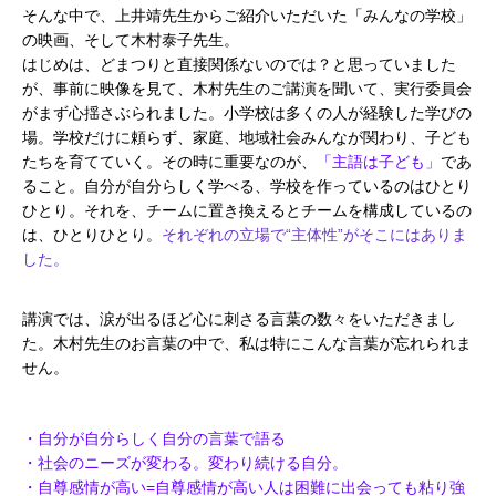
そんな中で、上井靖先生からご紹介いただいた「みんなの学校」
の映画、そして木村泰子先生。
はじめは、どまつりと直接関係ないのでは？と思っていました
が、事前に映像を見て、木村先生のご講演を聞いて、実行委員会
がまず心揺さぶられました。小学校は多くの人が経験した学びの
場。学校だけに頼らず、家庭、地域社会みんなが関わり、子ども
たちを育てていく。その時に重要なのが、
「主語は子ども」
であ
ること。自分が自分らしく学べる、学校を作っているのはひとり
ひとり。それを、チームに置き換えるとチームを構成しているの
は、ひとりひとり。
それぞれの立場で“主体性”がそこにはありま
した。
講演では、涙が出るほど心に刺さる言葉の数々をいただきまし
た。木村先生のお言葉の中で、私は特にこんな言葉が忘れられま
せん。
・自分が自分らしく自分の言葉で語る
・社会のニーズが変わる。変わり続ける自分。
・自尊感情が高い=自尊感情が高い人は困難に出会っても粘り強