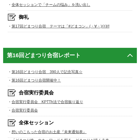
・
全体セッションで「チームの悩み」を洗い出し
御礼
・
第17回どまつり合宿 テーマは「#どまコン」(・∀・)ｲｲﾈ!!
第16回どまつり合宿レポート
・
第16回どまつり合宿 390人で記念写真☆
・
第16回どまつり合宿開催中！
合宿実行委員会
・
合宿実行委員会 KPTTh法で合宿振り返り
・
合宿実行委員会
全体セッション
・
想いのこもった合宿のお土産『未来通知表』