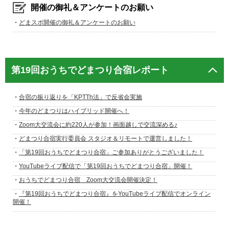
開催の御礼＆アンケートのお願い
・
どまスポ開催の御礼＆アンケートのお願い
第19回おうちでどまつり合宿レポート
・
合宿の振り返りを「KPTTh法」で反省会実施
・
今年のどまつりはハイブリッド開催へ！
・
Zoom大交流会に約220人が参加！画面越しで交流深める♪
・
どまつり合宿実行委員会 スタジオ＆リモートで運営しました！
・
「第19回おうちでどまつり合宿」ご参加ありがとうございました！
・
YouTubeライブ配信で「第19回おうちでどまつり合宿」開催！
・
おうちでどまつり合宿 Zoom大交流会開催決定！
・
『第19回おうちでどまつり合宿』をYouTubeライブ配信でオンライン
開催！