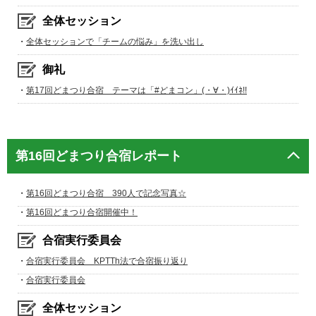
全体セッション
・
全体セッションで「チームの悩み」を洗い出し
御礼
・
第17回どまつり合宿 テーマは「#どまコン」(・∀・)ｲｲﾈ!!
第16回どまつり合宿レポート
・
第16回どまつり合宿 390人で記念写真☆
・
第16回どまつり合宿開催中！
合宿実行委員会
・
合宿実行委員会 KPTTh法で合宿振り返り
・
合宿実行委員会
全体セッション