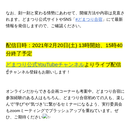
なお、刻一刻と変わる情勢にあわせて、開催方法や内容は見直さ
れます。どまつり公式サイトやSNS「
#どまつり合宿
」にて最新
情報を発信しますので、ご確認ください。
配信日時：2021年2月20日(土) 13時開始、15時40
分終了予定
どまつり公式YouTubeチャンネル
よりライブ配信
☝チャンネル登録もお願いします！
オンラインだからできる企画コーナーも考案中。どまつり合宿に
参加経験のある人はもちろん、どまつり合宿初めての人も、楽し
んで”学び”や”気づき”に繋がるセミナーになるよう、実行委員会
もzoomミーティングでブラッシュアップを重ねています。ぜ
ひ、ご期待ください