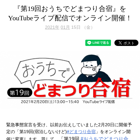
『第19回おうちでどまつり合宿』を
YouTubeライブ配信でオンライン開催！
2021年
01月
15日 （金）
緊急事態宣言を受け、以前お伝えしていました2月20日に開催予
定の「第19回(宿泊しないけど)
#どまつり合宿
」をオンライン開
「第19回
#おうちでどまつり合
催に変更します。題して、