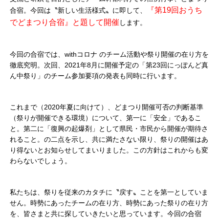
『第19回おうち
合宿。今回は〝新しい生活様式〟に即して、
でどまつり合宿』と題して開催
します。
今回の合宿では、withコロナ のチーム活動や祭り開催の在り方を
徹底究明。次回、2021年8月に開催予定の「第23回にっぽんど真
ん中祭り」のチーム参加要項の発表も同時に行います。
これまで（2020年夏に向けて）、どまつり開催可否の判断基準
（祭りが開催できる環境）について、第一に「安全」であるこ
と。第二に「復興の起爆剤」として県民・市民から開催が期待さ
れること。の二点を示し、共に満たさない限り、祭りの開催はあ
り得ないとお知らせしてまいりました。この方針はこれからも変
わらないでしょう。
私たちは、祭りを従来のカタチに〝戻す〟ことを第一としていま
せん。時勢にあったチームの在り方、時勢にあった祭りの在り方
を、皆さまと共に探していきたいと思っています。今回の合宿