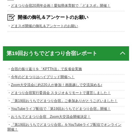
・
どまつり合宿20周年企画！愛知県体育館で「どまスポ」開催！
開催の御礼＆アンケートのお願い
・
どまスポ開催の御礼＆アンケートのお願い
第19回おうちでどまつり合宿レポート
・
合宿の振り返りを「KPTTh法」で反省会実施
・
今年のどまつりはハイブリッド開催へ！
・
Zoom大交流会に約220人が参加！画面越しで交流深める♪
・
どまつり合宿実行委員会 スタジオ＆リモートで運営しました！
・
「第19回おうちでどまつり合宿」ご参加ありがとうございました！
・
YouTubeライブ配信で「第19回おうちでどまつり合宿」開催！
・
おうちでどまつり合宿 Zoom大交流会開催決定！
・
『第19回おうちでどまつり合宿』をYouTubeライブ配信でオンライン
開催！