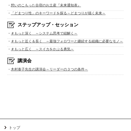
・
想いのこもった合宿のお土産『未来通知表』
・
「どまつり性」のキーワードを探る～どまつりが描く未来～
ステップアップ・セッション
・
＃もっと深く ～システム思考で紐解く～
・
＃もっと近く＆長く ～最強フォロワーと継続する組織に必要なモノ～
・
＃もっと広く ～スイカをかぶる勇気～
講演会
・
木村泰子先生の講演会～リーダーの３つの条件～
トップ