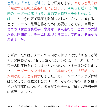
と長く」「＃もっと近く」
をご紹介します。
＃もっと長くは
「継続する組織に必要なモノとは。」
、
＃もっと近くは「将
来のリーダーに成りうる、最強フォロワーを生むために
は。」
という内容で講座を開催しました。２つに共通するこ
とは、チーム・組織を作るために必要なことです。今回は、
どまつり財団専務理事 水野孝一さん進行で、この２つの講
座を合同開催し、チーム組織づくりについて内面と側面から
考えました。
まず行ったのは、チームの内面から掘り下げた「＃もっと近
く」の内容から。“もっと近く”というのは、リーダーとフォロ
ワーの距離感を近くしようという思いからネーミングしまし
た。
リーダーシップ行動には、「構造づくり」「配慮」の二
要因があることを例示
しました。更に、リーダーシップ行動
は分化して、複数の非公式リーダーがそのうちの一部を担っ
ている可能性について、名古屋学生チーム『鯱』の事例を基
に解説しました。
また、「公式的組織」とは対照的な、
「非公式な組織」
の成