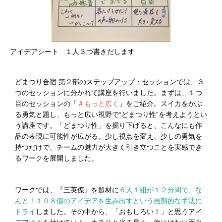
アイデアシート １人３つ書きだします
どまつり合宿 第２部のステップアップ・セッションでは、３
つのセッションに分かれて講座を行いました。まずは、１つ
目のセッションの「
＃もっと広く
」をご紹介。スイカをかぶ
る勇気と題し、もっと広い視野で“どまつり性”を考えようとい
う講座です。「どまつり性」を掘り下げると、こんなにも作
品の表現に可能性が広がる。少し視点を変え、少しの勇気を
持つだけで、チームの魅力が大きく引き立つことを実感でき
るワークを展開しました。
ワークでは、『三英傑』を題材に
６人１組が１２分間で、な
んと！１０８個のアイデアを生み出すという画期的な手法に
トライ
しました。その中から、「おもしろい！」と思うアイ