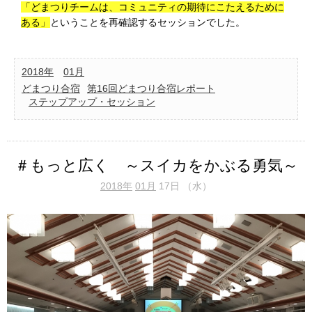
「どまつりチームは、コミュニティの期待にこたえるために
ある」
ということを再確認するセッションでした。
2018年
01月
どまつり合宿
第16回どまつり合宿レポート
ステップアップ・セッション
＃もっと広く ～スイカをかぶる勇気～
2018年
01月
17日 （水）