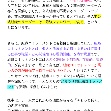
り立ちについて触れ、派閥と派閥をつなぐ非公式リーダーの
存在を図解しました。公式組織で不足するリーダーシップ
を、非公式組織のリーダーが担っているとすれば、その
非公
式組織のリーダーこそ「最強フォロワー」である
、というこ
とになります。
さらに、組織コミットメントにも着目し展開しました。
組織
コミットメントとは、個人と所属する組織（あるいは従事す
る仕事や職業）との関係性（心理的距離）を表す尺度
です。
組織コミットメントには
大きく3種類（情緒的、存続的、規範
的）
がありますが、総じて言えば、
組織コミットメントが高
い人の方が最強フォロワーになりやすい
、ということです。
このセッションでは、組織コミットメントの内容について理
解を深めたうえで、一人ひとりの"
どまつり的組織コミットメ
ント
"を実際に採点してみました。
後半は、チームのこれからを側面からみる「＃もっと長く」
の内容を実施。
日々変わりゆく環境に適応することの難しさは、企業もチー