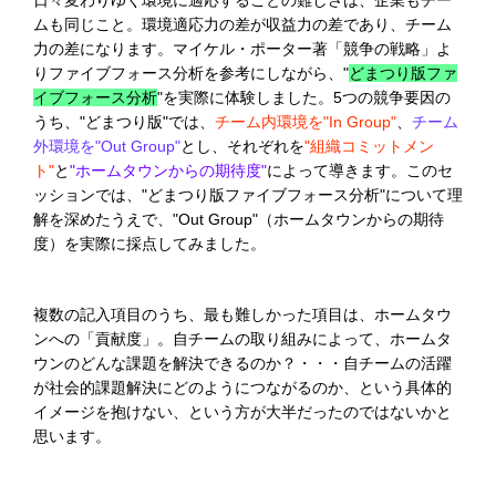
ムも同じこと。環境適応力の差が収益力の差であり、チーム
力の差になります。マイケル・ポーター著「競争の戦略」よ
りファイブフォース分析を参考にしながら、"
どまつり版ファ
イブフォース分析
"を実際に体験しました。5つの競争要因の
うち、"どまつり版"では、
チーム内環境を"In Group"
、
チーム
外環境を"Out Group"
とし、それぞれを
"組織コミットメン
ト"
と
"ホームタウンからの期待度"
によって導きます。このセ
ッションでは、"どまつり版ファイブフォース分析"について理
解を深めたうえで、"Out Group"（ホームタウンからの期待
度）を実際に採点してみました。
複数の記入項目のうち、最も難しかった項目は、ホームタウ
ンへの「貢献度」。自チームの取り組みによって、ホームタ
ウンのどんな課題を解決できるのか？・・・自チームの活躍
が社会的課題解決にどのようにつながるのか、という具体的
イメージを抱けない、という方が大半だったのではないかと
思います。