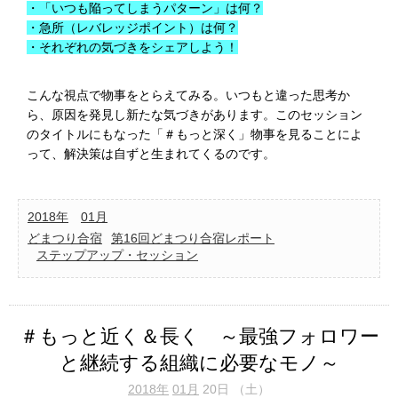
・「いつも陥ってしまうパターン」は何？
・急所（レバレッジポイント）は何？
・それぞれの気づきをシェアしよう！
こんな視点で物事をとらえてみる。いつもと違った思考か
ら、原因を発見し新たな気づきがあります。このセッション
のタイトルにもなった「＃もっと深く」物事を見ることによ
って、解決策は自ずと生まれてくるのです。
2018年
01月
どまつり合宿
第16回どまつり合宿レポート
ステップアップ・セッション
＃もっと近く＆長く ～最強フォロワー
と継続する組織に必要なモノ～
2018年
01月
20日 （土）