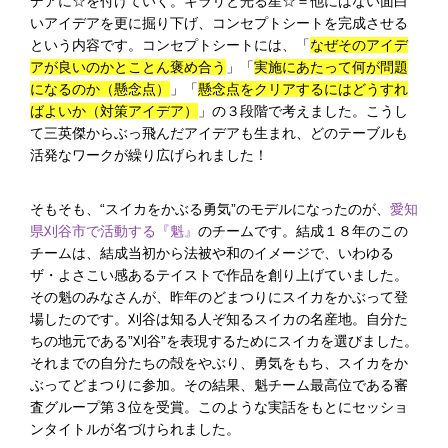
デアに☆を付けていく。キラリと光る星☆＝他にはない面白
いアイデアを更に掘り下げ、コンセプトシートを完成させる
という内容です。コンセプトシートには、「
なぜそのアイデ
アが良いのかとことん褒め合う
」「
実施にあたって何が問題
になるのか（懸念点）
」「
懸念点をクリアするにはどうすれ
ばよいか（対策アイデア）
」の３段階で考えました。こうし
て三英傑からぶっ飛んだアイデアも生まれ、どのテーブルも
活発なワークが繰り広げられました！
そもそも、“スイカをかぶる勇気”のモデルになったのが、
愛知
県刈谷市で活動する『魁』
のチームです。結成１８年のこの
チームは、結成当初から法被や和のイメージで、いわゆる
ザ・よさこい感あるテイストで作品を創り上げていました。
その魁のみなさんが、昨年のどまつりにスイカをかぶって登
場したのです。刈谷は知る人ぞ知るスイカの名産地。自分た
ちの地元である”刈谷”を表現するためにスイカを選びました。
それまでの自分たちの殻をやぶり、勇気をもち、スイカをか
ぶってどまつりに参加。その結果、魁チーム最高位である審
査グループ第３位を受賞。このような実話をもとにセッショ
ンタイトルが名づけられました。