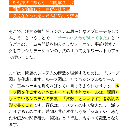
・対処療法に陥らない問題解決手法
・問題を俯瞰して、急所を捉える
・見えなかった思い込みに気付く技術
そこで、漢方薬投与的（システム思考）な アプローチをして
みよう！ということで、「
チームの人数が減ってきた
」とい
うどこのチームも問題を抱えそうなテーマで、事前検討ワー
クをファシリテーションの手法の１つであるワールドカフェ
で行いました。
まずは、問題のシステムの構造を理解するために、『ループ
図』を作成します。ループ図は、とてもシンプルなツール
で、基本ルールを覚えればすぐに書けるようになります。
ル
ープ図を作成するときにもっとも基本的なルールは、課題と
なっているシステムの要素（「変数」といいます）を名詞の
形で書くこと
です。変数は、システムの中で増えたり、減っ
たりするものです。時間と共に変化しうる「状況」や、あな
たやほかの関係者の「認知」と「行動」もすべて変数となり
ます。