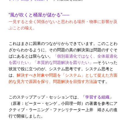
“風が吹くと桶屋が儲かる”-----
一見すると全く関係がないと思われる場所・物事に影響が及
ぶことの喩え。
これはまさに因果のつながりからできています。このことわ
ざからわかるように、その問題の真の解決策は問題のすぐそ
ばにあるとは限らない。
「個別最適化ではなく、全体最適化
を図りたい」「本質的な問題解決を図りたい」
―そういった
状況で役に立つのが、システム思考です。システム思考と
は、
解決すべき対象や問題を「システム」として捉えた方面
的な見方で原因を探り、問題解決を目指す方法論
です。
このステップアップ・セッションでは、「
学習する組織
」
（原著：ピーター・センゲ，小田理一郎）の著書を参考にア
クティブ・ラーニング・ファシリテーター上井 靖さんの進
行で開催しました。