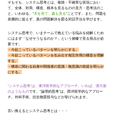
そもそも、システム思考とは、複雑・不確実な状況におい
て、全体、対局、構造、根本を見るものの見方・思考法のこ
と。いわゆる、“
木を見て、森も見る
”ことです。また、問題を
表層的に捉えず、真の問題解決を図る対話手法を学びます。
システム思考で、いまチームで抱えている悩みを紐解くため
にはまず「なぜそうなるのか？」という俯瞰で見る視点が必
要です。
・今起こっているパターンを明らかにする。
・今起こっているパターンを生み出す相互作用の構造を理解
する。
・構造に関わる自身や関係者の意識・無意識の前提を明らか
にする。
“システム思考”は、東洋医学的なアプローチ。いわば、漢方薬
のようなもの
です。“論理的思考”は、西洋医学的なアプロー
チ。外科手術、抗生物質投与などが挙げられます。
言い換えるとシステム思考とは・・・