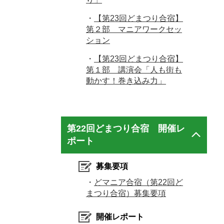
・
【第23回どまつり合宿】
第２部 マニアワークセッ
ション
・
【第23回どまつり合宿】
第１部 講演会「人も街も
動かす！巻き込み力」
第22回どまつり合宿 開催レ
ポート
募集要項
・
どマニア合宿（第22回ど
まつり合宿）募集要項
開催レポート