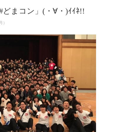
まコン」(・∀・)ｲｲﾈ!!
（月）