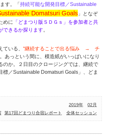
ます。「
持続可能な開発目標／Sustainable
able Domatsuri Goals
」となぞ
ために
「どまつり版ＳＤＧｓ」を参加者と共
ができるか探ります
。
えている、
“継続することで出る悩み → チ
。あっという間に、模造紙がいっぱいになり
るのか。２日目のクロージングでは、継続で
inable Domatsuri Goals」、どま
2019年
02月
宿
第17回どまつり合宿レポート
全体セッション