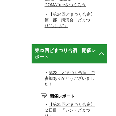
DOMATreeをつくろう
・
【第24回どまつり合宿】
第一部 講演会「どまつ
り“らしさ”」
第23回どまつり合宿 開催レ
ポート
・
第23回どまつり合宿 ご
参加ありがとうございまし
た！
開催レポート
・
【第23回どまつり合宿】
２日目 「シン・どまつ
り」