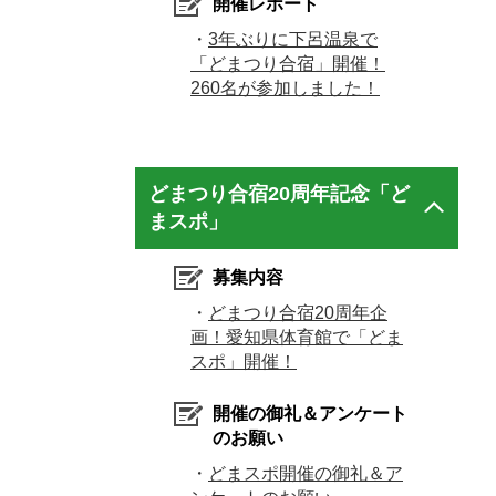
開催レポート
・
3年ぶりに下呂温泉で
「どまつり合宿」開催！
260名が参加しました！
どまつり合宿20周年記念「ど
まスポ」
募集内容
・
どまつり合宿20周年企
画！愛知県体育館で「どま
スポ」開催！
開催の御礼＆アンケート
のお願い
・
どまスポ開催の御礼＆ア