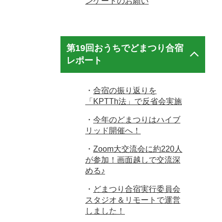
ンケートのお願い
第19回おうちでどまつり合宿
レポート
・
合宿の振り返りを
「KPTTh法」で反省会実施
・
今年のどまつりはハイブ
リッド開催へ！
・
Zoom大交流会に約220人
が参加！画面越しで交流深
める♪
・
どまつり合宿実行委員会
スタジオ＆リモートで運営
しました！