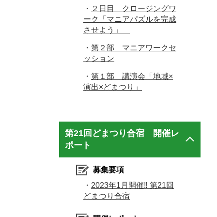
・
２日目 クロージングワ
ーク「マニアパズルを完成
させよう」
・
第２部 マニアワークセ
ッション
・
第１部 講演会「地域×
演出×どまつり」
第21回どまつり合宿 開催レ
ポート
募集要項
・
2023年1月開催‼ 第21回
どまつり合宿