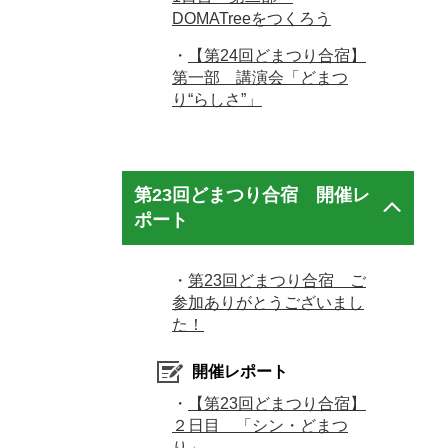
DOMATreeをつくろう
・
【第24回どまつり合宿】
第一部 講演会「どまつ
り“らしさ”」
第23回どまつり合宿 開催レ
ポート
・
第23回どまつり合宿 ご
参加ありがとうございまし
た！
開催レポート
・
【第23回どまつり合宿】
２日目 「シン・どまつ
り」