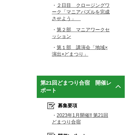
・
２日目 クロージングワ
ーク「マニアパズルを完成
させよう」
・
第２部 マニアワークセ
ッション
・
第１部 講演会「地域×
演出×どまつり」
第21回どまつり合宿 開催レ
ポート
募集要項
・
2023年1月開催‼ 第21回
どまつり合宿