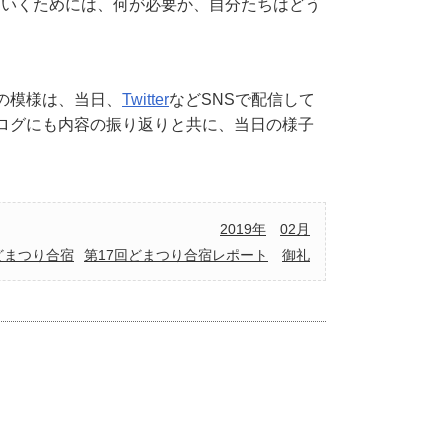
ていくためには、何が必要か、自分たちはどう
の模様は、当日、
Twitter
などSNSで配信して
ログにも内容の振り返りと共に、当日の様子
2019年
02月
どまつり合宿
第17回どまつり合宿レポート
御礼