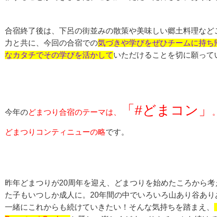
合宿終了後は、下呂の街並みの散策や美味しい郷土料理など
力と共に、今回の合宿での
気づきや学びをぜひチームに持ち
なカタチでその学びを活かして
いただけることを切に願って
「#どまコン」
今年の
どまつり合宿のテーマは、
どまつりコンティニューの略
です。
昨年どまつりが20周年を迎え、どまつりを始めたころから考
た子もいつしか成人に。20年間の中でいろいろ山あり谷あ
一緒にこれからも続けていきたい！そんな気持ちを踏まえ、