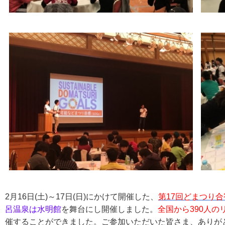
2月16日(土)～17日(日)にかけて開催した、
第17回どまつり合
呂温泉は水明館
を舞台にし開催しました。
全国から390人
催することができました。ご参加いただいた皆さま、ありが