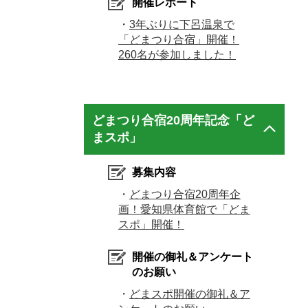
開催レポート
・
3年ぶりに下呂温泉で
「どまつり合宿」開催！
260名が参加しました！
どまつり合宿20周年記念「ど
まスポ」
募集内容
・
どまつり合宿20周年企
画！愛知県体育館で「どま
スポ」開催！
開催の御礼＆アンケート
のお願い
・
どまスポ開催の御礼＆ア