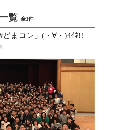
一覧
全1件
まコン」(・∀・)ｲｲﾈ!!
（月）