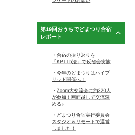
ンケートのお願い
第19回おうちでどまつり合宿
レポート
・
合宿の振り返りを
「KPTTh法」で反省会実施
・
今年のどまつりはハイブ
リッド開催へ！
・
Zoom大交流会に約220人
が参加！画面越しで交流深
める♪
・
どまつり合宿実行委員会
スタジオ＆リモートで運営
しました！