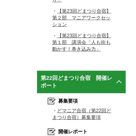
・
【第23回どまつり合宿】
第２部 マニアワークセッ
ション
・
【第23回どまつり合宿】
第１部 講演会「人も街も
動かす！巻き込み力」
第22回どまつり合宿 開催レ
ポート
募集要項
・
どマニア合宿（第22回ど
まつり合宿）募集要項
開催レポート