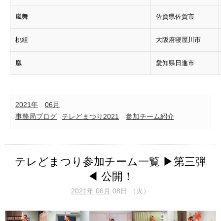
嵐舞
佐賀県佐賀市
桃組
大阪府寝屋川市
凰
愛知県日進市
2021年
06月
事務局ブログ
テレどまつり2021
参加チーム紹介
テレどまつり参加チーム一覧 ▶第三弾
◀ 公開！
2021年
06月
08日 （火）