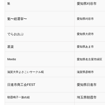
愛知県刈谷市
魁
魁〜総選挙〜
愛知県刈谷市
でらおおぶ
愛知県大府市
甚楽
愛知県あま市
Meetiα
愛知県名古屋市緑区
滋賀大学よさこいサークル椛
滋賀県彦根市
日進市商工会FEST
愛知県日進市
埼玉県朝霞市
朝霞鳴子一族め組