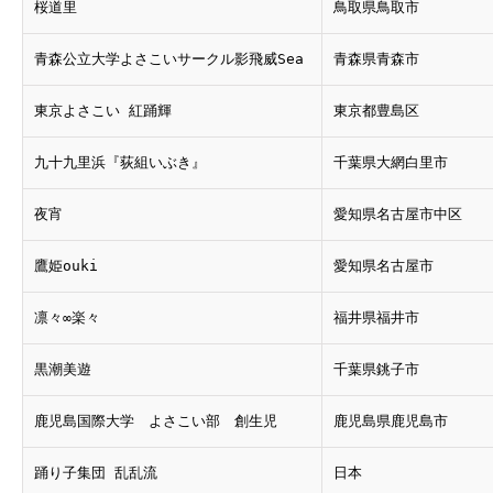
桜道里
鳥取県鳥取市
青森公立大学よさこいサークル影飛威Sea
青森県青森市
東京よさこい 紅踊輝
東京都豊島区
九十九里浜『荻組いぶき』
千葉県大網白里市
夜宵
愛知県名古屋市中区
鷹姫ouki
愛知県名古屋市
凛々∞楽々
福井県福井市
黒潮美遊
千葉県銚子市
鹿児島国際大学 よさこい部 創生児
鹿児島県鹿児島市
踊り子集団 乱乱流
日本