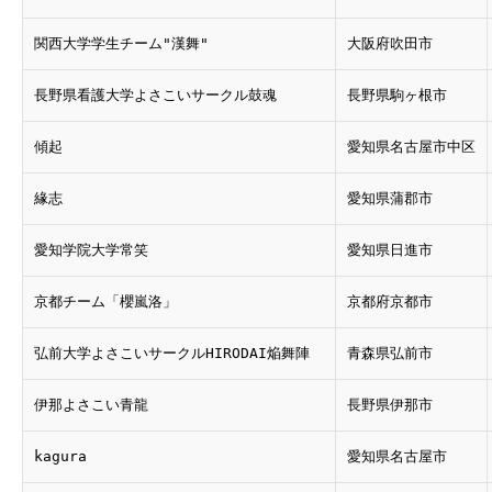
関西大学学生チーム"漢舞"
大阪府吹田市
長野県看護大学よさこいサークル鼓魂
長野県駒ヶ根市
傾起
愛知県名古屋市中区
緣志
愛知県蒲郡市
愛知学院大学常笑
愛知県日進市
京都チーム「櫻嵐洛」
京都府京都市
弘前大学よさこいサークルHIRODAI焔舞陣
青森県弘前市
伊那よさこい青龍
長野県伊那市
kagura
愛知県名古屋市