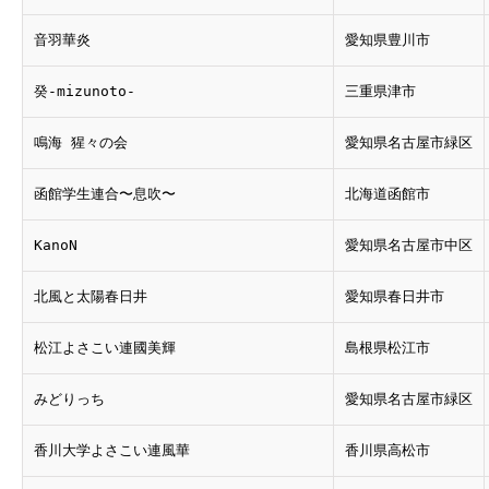
音羽華炎
愛知県豊川市
癸-mizunoto-
三重県津市
鳴海 猩々の会
愛知県名古屋市緑区
函館学生連合〜息吹〜
北海道函館市
KanoN
愛知県名古屋市中区
北風と太陽春日井
愛知県春日井市
松江よさこい連國美輝
島根県松江市
みどりっち
愛知県名古屋市緑区
香川大学よさこい連風華
香川県高松市