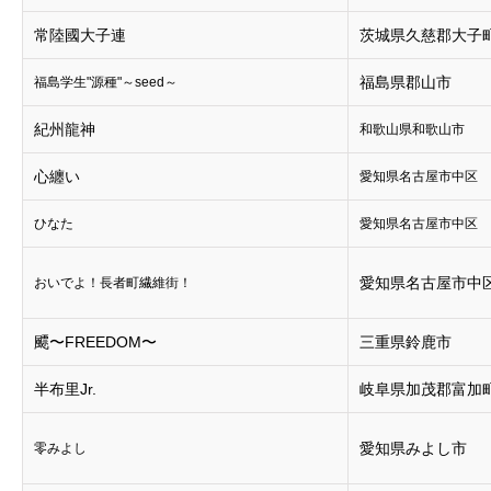
常陸國大子連
茨城県久慈郡大子
福島県郡山市
福島学生"源種"～seed～
紀州龍神
和歌山県和歌山市
心纏い
愛知県名古屋市中区
ひなた
愛知県名古屋市中区
愛知県名古屋市中
おいでよ！長者町繊維街！
飃〜FREEDOM〜
三重県鈴鹿市
半布里Jr.
岐阜県加茂郡富加
愛知県みよし市
零みよし