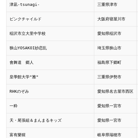
津凪-tsunagi-
三重県津市
ピンクチャイルド
大阪府寝屋川市
稲沢市立大里中学校
愛知県稲沢市
狭山YOSAKOI紗恋乱
埼玉県狭山市
會舞道 郷人
福島県下郷町
皇學館大学"雅"
三重県伊勢市
RHKのぞみ
愛知県名古屋市西区
一粋
愛知県一宮市
天・尾張組＆まんまるキッズ
愛知県一宮市
富有樂猩
岐阜県瑞穂市