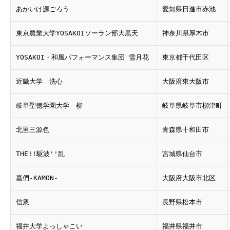
あかいけ源ごろう
愛知県日進市赤池
東京農業大学YOSAKOIソーラン部大黒天
神奈川県厚木市
YOSAKOI・和風パフォーマンス集団 雪月花
東京都千代田区
近畿大学 洗心
大阪府東大阪市
岐阜聖徳学園大学 柳
岐阜県岐阜市柳津町
北里三源色
青森県十和田市
THE!!駆波''乱
宮城県仙台市
嘉們-KAMON-
大阪府大阪市北区
信衆
長野県松本市
福井大学よっしゃこい
福井県福井市