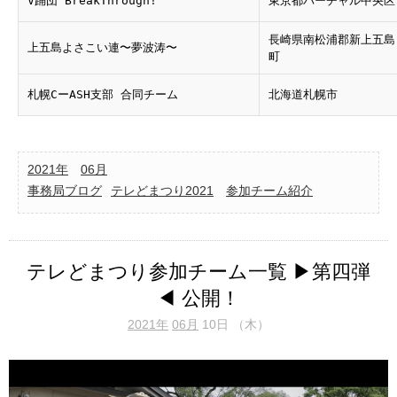
V踊団 BreakThrough!
東京都バーチャル中央区
長崎県南松浦郡新上五島
上五島よさこい連〜夢波涛〜
町
札幌CーASH支部 合同チーム
北海道札幌市
2021年
06月
事務局ブログ
テレどまつり2021
参加チーム紹介
テレどまつり参加チーム一覧 ▶第四弾
◀ 公開！
2021年
06月
10日 （木）