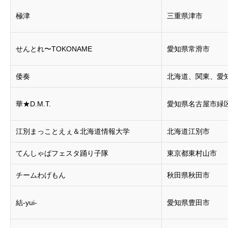
極津
三重県津市
せんとれ〜TOKONAME
愛知県常滑市
倭奏
北海道、関東、愛
華★D.M.T.
愛知県名古屋市緑
江別まっことえぇ＆北海道情報大学
北海道江別市
てんしゃばフェスタ踊り子隊
東京都東村山市
チームわげもん
秋田県秋田市
結-yui-
愛知県豊田市