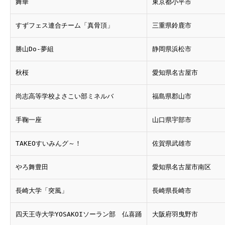
舞華
東京都小平市
すずフェス連合チーム「真骨頂」
三重県鈴鹿市
勝山Do-夢組
静岡県浜松市
秋桜
愛知県名古屋市
尚志高等学校よさこい部ミネルバ
福島県郡山市
手鞠一座
山口県宇部市
TAKEOすいみんグ～！
佐賀県武雄市
やろ舞豊田
愛知県名古屋市南区
長崎大学「突風」
長崎県長崎市
四天王寺大学YOSAKOIソーラン部 仏喜踊
大阪府羽曳野市