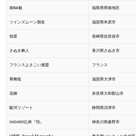
南NA魅
福島県県南地区
ツインズムーン朋友
滋賀県米原市
煌星
長崎県佐世保市
さぬき舞人
香川県さぬき市
フランスよさこい連盟
フランス
華舞龍
滋賀県大津市
花柳
奈良県大和郡山市
駿河リゾート
静岡県沼津市
HADANO乱舞『翔』
神奈川県秦野市