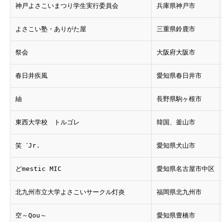
神戸よさこいまつり学生実行委員会
兵庫県神戸市
よさこい塾・ありがた屋
三重県鈴鹿市
祭会
大阪府大阪市
春日井疾風
愛知県春日井市
紬
長野県駒ヶ根市
東西大学校 トルゴレ
韓国、釜山市
笑゛Jr.
愛知県犬山市
どmestic MIC
愛知県名古屋市中区
北九州市立大学よさこいサークル灯炎
福岡県北九州市
空～Qou～
愛知県豊橋市