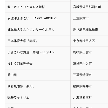
祭・ＷＡＫＵＹＯＳＡ舞桜
宮城県遠田郡涌谷町
安濃津よさこい HAPPY ARCHIVE
三重県津市
鹿児島大学よさこいサークル隼人
鹿児島県鹿児島市
日本体育大学『舞桜』
東京都世田谷区
よさこい咲舞連 輝翔〜light〜
島根県出雲市
うしく河童鳴子会
茨城県牛久市
勝山組
三重県鈴鹿市
朝倉無限隊 夢幻。
福井県福井市
鳴呼ワットサム
北海道和寒町