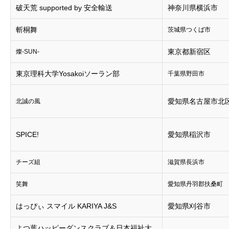
破天荒 supported by 安全輸送
神奈川県横浜市
斬桐舞
茨城県つくば市
東京都新宿区
燦-SUN-
東京理科大学Yosakoiソーラン部
千葉県野田市
愛知県名古屋市北
北誠の風
SPICE!
愛知県稲沢市
チーズ組
滋賀県長浜市
笑舞
愛知県丹羽郡扶桑町
はっぴぃ スマイル KARIYA J&S
愛知県刈谷市
よつ葉ハッピーダンスクラブ＆日本福祉大