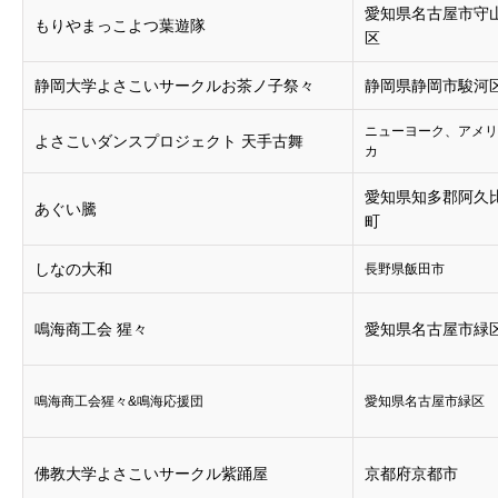
愛知県名古屋市守
もりやまっこよつ葉遊隊
区
静岡大学よさこいサークルお茶ノ子祭々
静岡県静岡市駿河
ニューヨーク、アメリ
よさこいダンスプロジェクト 天手古舞
カ
愛知県知多郡阿久
あぐい騰
町
しなの大和
長野県飯田市
鳴海商工会 猩々
愛知県名古屋市緑
鳴海商工会猩々&鳴海応援団
愛知県名古屋市緑区
佛教大学よさこいサークル紫踊屋
京都府京都市