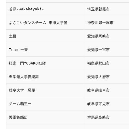
若欅-wakakeyaki-
埼玉県朝霞市
よさこいダンスチーム 東海大学響
神奈川県平塚市
土呂
愛知県岡崎市
Team 一豊
愛知県一宮市
桜家一門YOSAKORI隊
福島県郡山市
至学館大学愛楽舞
愛知県大府市
岐阜大学 騒屋
岐阜県岐阜市
チーム覇王ー
岐阜県可児市
襲雷舞踊団
群馬県高崎市