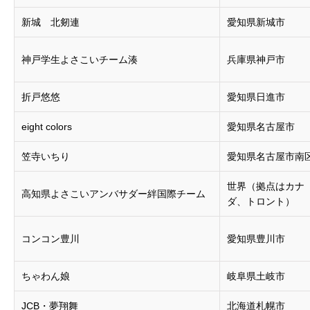
新城 北剱連
愛知県新城市
神戸学生よさこいチーム湊
兵庫県神戸市
折戸悠悠
愛知県日進市
eight colors
愛知県名古屋市
笠寺いちり
愛知県名古屋市南
世界（拠点はカナ
高知県よさこいアンバサダー絆国際チーム
ダ、トロント）
コンコン豊川
愛知県豊川市
ちゃわん娘
岐阜県土岐市
JCB・夢翔舞
北海道札幌市