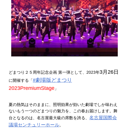
3月26日
どまつり２５周年記念企画 第一弾として、2023年
#劇場版どまつり
に開催する「
2023PremiumStage
」
夏の熱気はそのままに、照明効果が効いた劇場でしか味わえ
ないもう一つのどまつりの魅力を、この春お届けします。舞
名古屋国際会
台となるのは、名古屋最大級の席数を誇る、
議場センチュリーホール
。