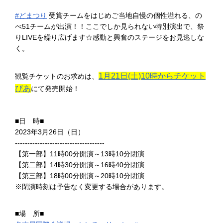
#どまつり
受賞チームをはじめご当地自慢の個性溢れる、の
べ51チームが出演！！ここでしか見られない特別演出で、祭
りLIVEを繰り広げます☆感動と興奮のステージをお見逃しな
く。
1月21日(土)10時からチケット
観覧チケットのお求めは、
ぴあ
にて発売開始！
■日 時■
2023年3月26日（日）
------------------------------------
【第一部】11時00分開演～13時10分閉演
【第二部】14時30分開演～16時40分閉演
【第三部】18時00分開演～20時10分閉演
※閉演時刻は予告なく変更する場合があります。
■場 所■