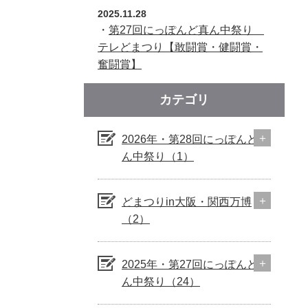
2025.11.28
・
第27回にっぽんど真ん中祭り
テレどまつり【敢闘賞・健闘賞・
奮闘賞】
カテゴリ
2026年・第28回にっぽんど真
ん中祭り（1）
どまつりin大阪・関西万博
（2）
2025年・第27回にっぽんど真
ん中祭り（24）