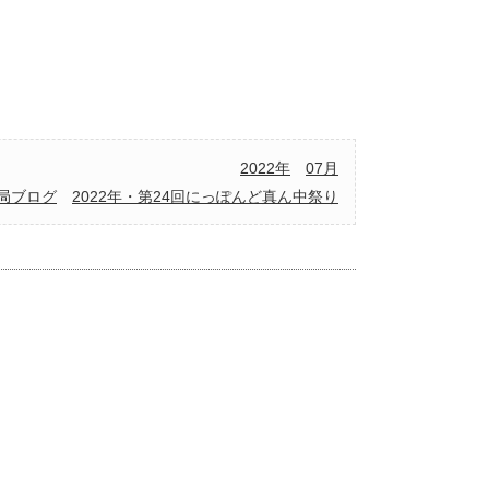
2022年
07月
局ブログ
2022年・第24回にっぽんど真ん中祭り