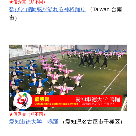
★優秀賞（順不同）
歓びと躍動感が溢れる神将踊り
（Taiwan 台南
市）
★優秀賞（順不同）
愛知淑徳大学 鳴踊
（愛知県名古屋市千種区）