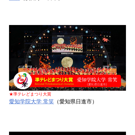
★準テレどまつり大賞
愛知学院大学 常笑
（愛知県日進市）