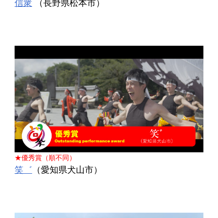
信衆
（長野県松本市）
★優秀賞（順不同）
笑゛
（愛知県犬山市）