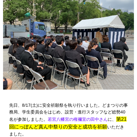
先日、8/17(土)に安全祈願祭を執り行いました。どまつりの事
務局、学生委員会をはじめ、設営・進行スタッフなど総勢40
第21
名が参加しました。
若宮八幡宮の権禰宜の田中さん
に、
回にっぽんど真ん中祭りの安全と成功を祈願
いただき
ました。