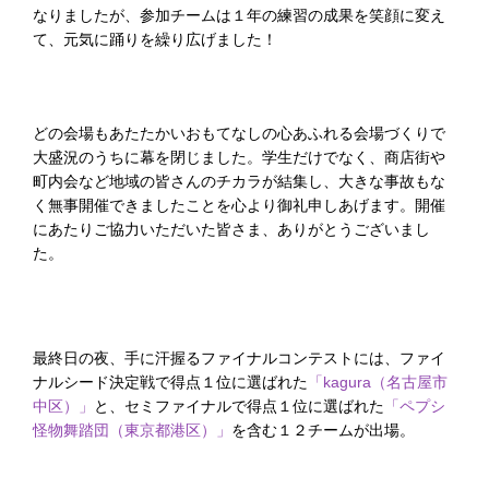
なりましたが、参加チームは１年の練習の成果を笑顔に変え
て、元気に踊りを繰り広げました！
どの会場もあたたかいおもてなしの心あふれる会場づくりで
大盛況のうちに幕を閉じました。学生だけでなく、商店街や
町内会など地域の皆さんのチカラが結集し、大きな事故もな
く無事開催できましたことを心より御礼申しあげます。開催
にあたりご協力いただいた皆さま、ありがとうございまし
た。
最終日の夜、手に汗握るファイナルコンテストには、ファイ
ナルシード決定戦で得点１位に選ばれた
「kagura（名古屋市
中区）」
と、セミファイナルで得点１位に選ばれた
「ペプシ
怪物舞踏団（東京都港区）」
を含む１２チームが出場。