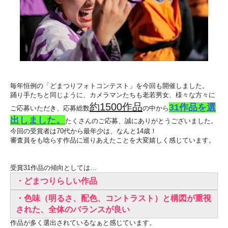
毎年恒例の「どまつりフォトコンテスト」を今回も開催しました。
踊り手たちと同じように、カメラマンたちも老若男女、様々な方々に
約1500作品
31作品を選
ご応募いただき、応募総数
の中から
出しました。
たくさんのご応募、誠にありがとうございました。
今回の受賞者は70代から最年少は、なんと14歳！
審査員をも唸らす作品に巡りあえたことを大変嬉しく感じています。
受賞31作品の傾向としては…
・どまつりらしい作品
・色味（明るさ、配色、コントラスト）と構図が重視
された、全体のバランスが良い
作品が多く選出されているなぁと感じています。