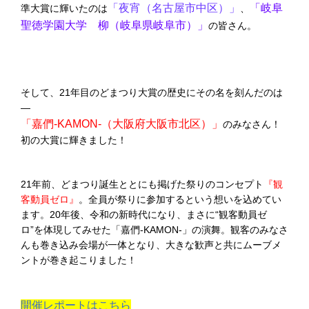
「夜宵（名古屋市中区）」
「岐阜
準大賞に輝いたのは
、
聖徳学園大学 柳（岐阜県岐阜市）」
の皆さん。
そして、21年目のどまつり大賞の歴史にその名を刻んだのは
―
「嘉們-KAMON-（大阪府大阪市北区）」
のみなさん！
初の大賞に輝きました！
21年前、どまつり誕生ととにも掲げた祭りのコンセプト
『観
客動員ゼロ』
。全員が祭りに参加するという想いを込めてい
ます。20年後、令和の新時代になり、まさに“観客動員ゼ
ロ”を体現してみせた「嘉們-KAMON-」の演舞。観客のみなさ
んも巻き込み会場が一体となり、大きな歓声と共にムーブメ
ントが巻き起こりました！
開催レポートはこちら