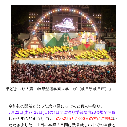
準どまつり大賞「岐阜聖徳学園大学 柳（岐阜県岐阜市）」
令和初の開催となった第21回にっぽんど真ん中祭り。
8月22日(木)～25日(日)の4日間に渡り愛知県内23会場で開催
した今年のどまつりには、
のべ235万7,000人の方にご来場
い
ただきました。土日の本祭２日間は残暑厳しい中での開催と