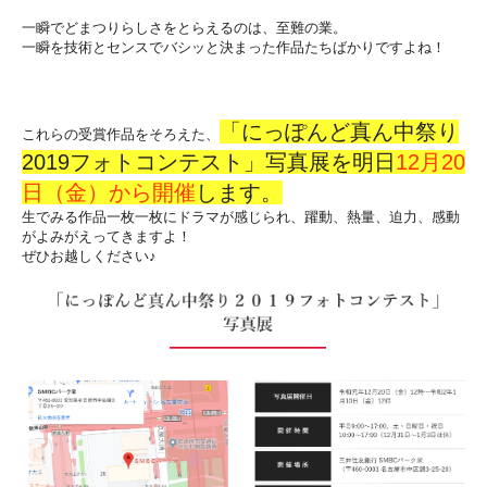
一瞬でどまつりらしさをとらえるのは、至難の業。
一瞬を技術とセンスでバシッと決まった作品たちばかりですよね！
「にっぽんど真ん中祭り
これらの受賞作品をそろえた、
2019フォトコンテスト」写真展を明日
12月20
日（金）から開催
します。
生でみる作品一枚一枚にドラマが感じられ、躍動、熱量、迫力、感動
がよみがえってきますよ！
ぜひお越しください♪