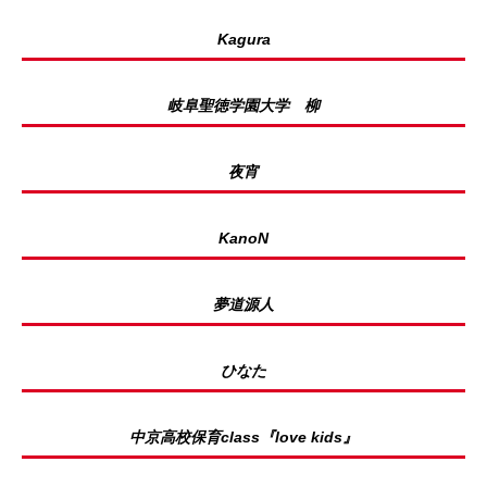
Kagura
岐阜聖徳学園大学 柳
夜宵
KanoN
夢道源人
ひなた
中京高校保育class『love kids』