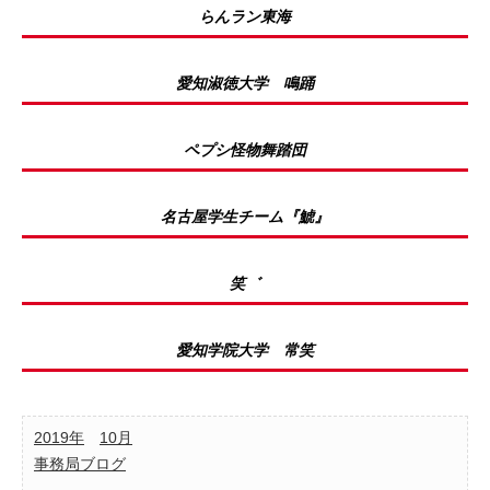
らんラン東海
愛知淑徳大学 鳴踊
ペプシ怪物舞踏団
名古屋学生チーム『鯱』
笑゛
愛知学院大学 常笑
2019年
10月
事務局ブログ