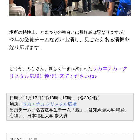
場所の特性上、どまつりの舞台とは規模感は異なりますが、
今年の受賞チームなどが出演し、見ごたえある演舞を
繰り広げます！
サカエチカ・ク
どうぞ、みなさん、新しく生まれ変わった
リスタル広場に遊びに来てくださいね♪
日時／11月17日(日)13時~,15時~ （各30分程）
場所／
サカエチカ クリスタル広場
出演チーム／
名古屋学生チーム『鯱』、愛知淑徳大学 鳴踊、
心纏い、日本福祉大学 夢人党
2019年
11月