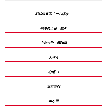
昭和保育園「たちばな」
鳴海商工会 猩々
中京大学 晴地舞
天狗ぅ
心纏い
百華夢想
半布里