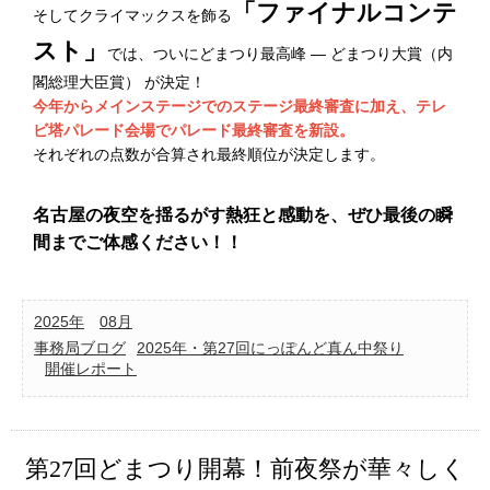
「ファイナルコンテ
そしてクライマックスを飾る
スト」
では、ついにどまつり最高峰 ― どまつり大賞（内
閣総理大臣賞） が決定！
今年からメインステージでのステージ最終審査に加え、テレ
ビ塔パレード会場でパレード最終審査を新設。
それぞれの点数が合算され最終順位が決定します。
名古屋の夜空を揺るがす熱狂と感動を、ぜひ最後の瞬
間までご体感ください！！
2025年
08月
事務局ブログ
2025年・第27回にっぽんど真ん中祭り
開催レポート
第27回どまつり開幕！前夜祭が華々しく