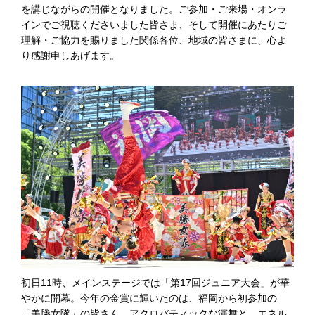
を講じながらの開催となりました。ご参加・ご来場・オンラ
インでご視聴くださいました皆さま、そして開催にあたりご
理解・ご協力を賜りました関係各位、地域の皆さまに、心よ
り感謝申しあげます。
初日11時、メインステージでは「第17回ジュニア大会」が華
やかに開幕。今年の金賞に輝いたのは、福岡から初参加の
「美勝女隊」の皆さん。アクロバティックな演舞と、エネル