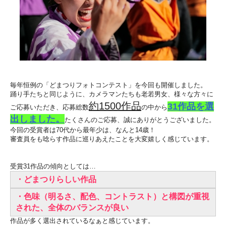
毎年恒例の「どまつりフォトコンテスト」を今回も開催しました。
踊り手たちと同じように、カメラマンたちも老若男女、様々な方々に
約1500作品
31作品を選
ご応募いただき、応募総数
の中から
出しました。
たくさんのご応募、誠にありがとうございました。
今回の受賞者は70代から最年少は、なんと14歳！
審査員をも唸らす作品に巡りあえたことを大変嬉しく感じています。
受賞31作品の傾向としては…
・どまつりらしい作品
・色味（明るさ、配色、コントラスト）と構図が重視
された、全体のバランスが良い
作品が多く選出されているなぁと感じています。