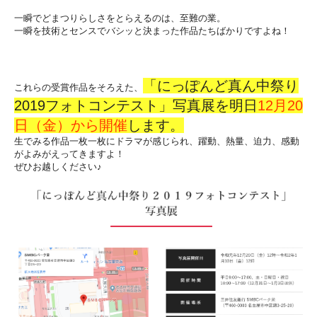
一瞬でどまつりらしさをとらえるのは、至難の業。
一瞬を技術とセンスでバシッと決まった作品たちばかりですよね！
「にっぽんど真ん中祭り
これらの受賞作品をそろえた、
2019フォトコンテスト」写真展を明日
12月20
日（金）から開催
します。
生でみる作品一枚一枚にドラマが感じられ、躍動、熱量、迫力、感動
がよみがえってきますよ！
ぜひお越しください♪