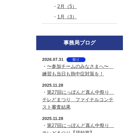
2月（5）
1月（3）
事務局ブログ
2026.07.31
祭り
・
〜参加チームのみなさまへ〜
練習も当日も熱中症対策を！
2025.11.28
・
第27回にっぽんど真ん中祭り
テレどまつり ファイナルコンテ
スト審査結果
2025.11.28
・
第27回にっぽんど真ん中祭り
テレどまつり【奨励賞】