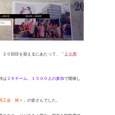
、２０回目を迎えるにあたって、「
２０周
時は
２６チーム、１５００人の参加
で開催し
商工会 猩々
」の皆さんでした。