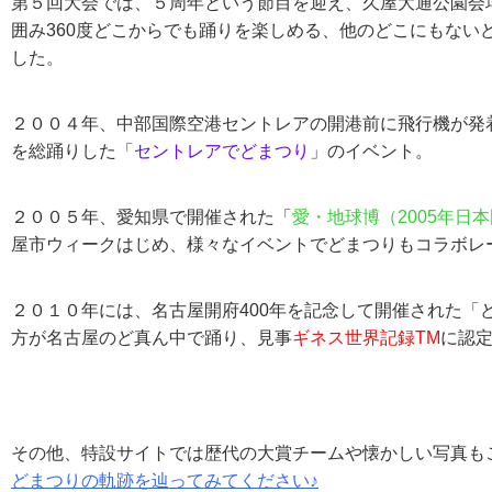
第５回大会では、５周年という節目を迎え、久屋大通公園会
囲み360度どこからでも踊りを楽しめる、他のどこにもない
した。
２００４年、中部国際空港セントレアの開港前に飛行機が発着
を総踊りした「
セントレアでどまつり
」のイベント。
２００５年、愛知県で開催された「
愛・地球博（2005年日
屋市ウィークはじめ、様々なイベントでどまつりもコラボレ
２０１０年には、名古屋開府400年を記念して開催された「ど
方が名古屋のど真ん中で踊り、見事
ギネス世界記録TM
に認
その他、特設サイトでは歴代の大賞チームや懐かしい写真も
どまつりの軌跡を辿ってみてください♪