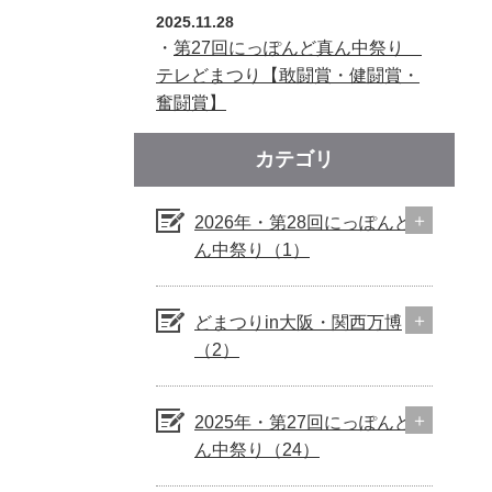
2025.11.28
・
第27回にっぽんど真ん中祭り
テレどまつり【敢闘賞・健闘賞・
奮闘賞】
カテゴリ
2026年・第28回にっぽんど真
ん中祭り（1）
どまつりin大阪・関西万博
（2）
2025年・第27回にっぽんど真
ん中祭り（24）