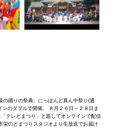
級の踊りの祭典、にっぽんど真ん中祭り
(
通
インのダブルで開催。 ８月２６日～２８日ま
は「テレどまつり」と題してオンラインで配信
市栄のどまつりスタジオより生放送でお届け