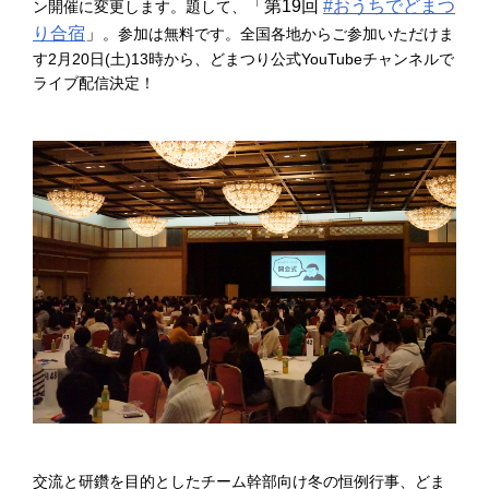
「第19回
#おうちでどまつ
ン開催に変更します。題して、
り合宿
」
。参加は無料です。全国各地からご参加いただけま
す2月20日(土)13時から、どまつり公式YouTubeチャンネルで
ライブ配信決定！
交流と研鑽を目的としたチーム幹部向け冬の恒例行事、どま