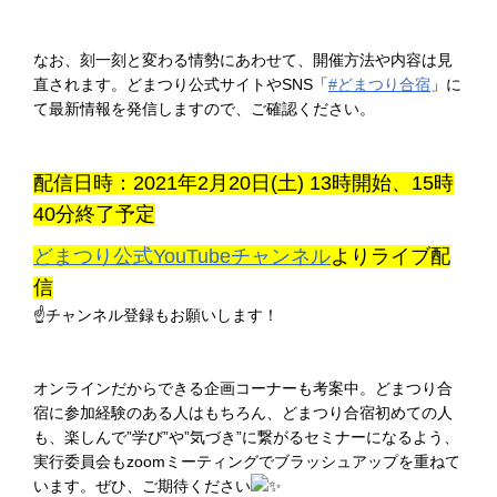
なお、刻一刻と変わる情勢にあわせて、開催方法や内容は見
直されます。どまつり公式サイトやSNS「
#どまつり合宿
」に
て最新情報を発信しますので、ご確認ください。
配信日時：2021年2月20日(土) 13時開始、15時
40分終了予定
どまつり公式YouTubeチャンネル
よりライブ配
信
☝チャンネル登録もお願いします！
オンラインだからできる企画コーナーも考案中。どまつり合
宿に参加経験のある人はもちろん、どまつり合宿初めての人
も、楽しんで”学び”や”気づき”に繋がるセミナーになるよう、
実行委員会もzoomミーティングでブラッシュアップを重ねて
います。ぜひ、ご期待ください