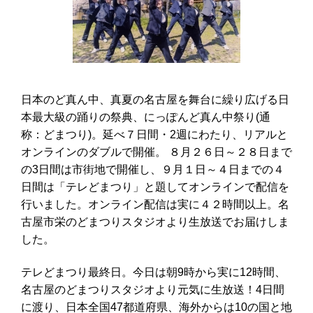
日本のど真ん中、真夏の名古屋を舞台に繰り広げる日
本最大級の踊りの祭典、にっぽんど真ん中祭り
(
通
称：どまつり
)
。延べ７日間・
2
週にわたり、リアルと
オンラインのダブルで開催。 ８月２６日～２８日まで
の3日間は市街地で開催し、９月１日～４日までの４
日間は「テレどまつり」と題してオンラインで配信を
行いました。オンライン配信は実に４２時間以上。名
古屋市栄のどまつりスタジオより生放送でお届けしま
した。
テレどまつり最終日。今日は朝9時から実に12時間、
名古屋のどまつりスタジオより元気に生放送！4日間
に渡り、日本全国47都道府県、海外からは10の国と地