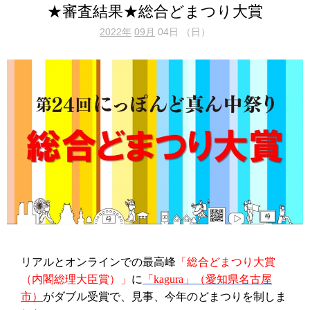
★審査結果★総合どまつり大賞
2022年
09月
04日 （日）
リアルとオンラインでの最高峰
「総合どまつり大賞
（内閣総理大臣賞）」
に
「
kagura
」（愛知県名古屋
市）
がダブル受賞で、見事、今年のどまつりを制しま