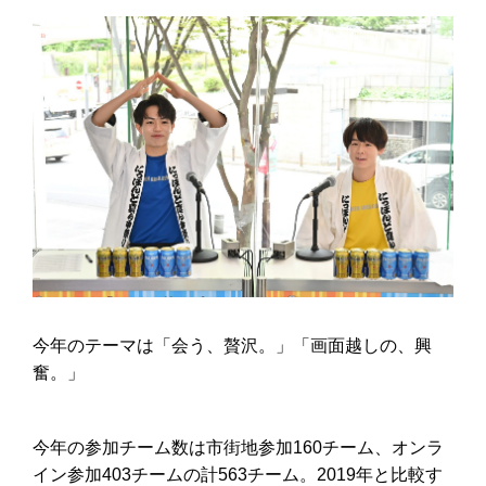
今年のテーマは「会う、贅沢。」「画面越しの、興
奮。」
今年の参加チーム数は
市街地
参加
160
チーム、オンラ
イン参加
403
チームの計
563
チーム。
2019
年と比較す