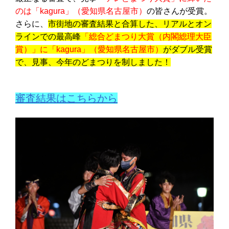
のは「
kagura
」（愛知県名古屋市）
の皆さんが受賞。
さらに、
市街地の審査結果と合算した、リアルとオン
ラインでの最高峰
「総合どまつり大賞（内閣総理大臣
賞）」に「
kagura
」（愛知県名古屋市）
がダブル受賞
で、見事、今年のどまつりを制しました！
審査結果はこちらから