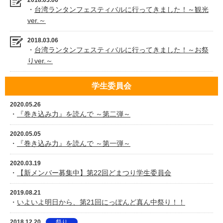
2018.03.06
・
台湾ランタンフェスティバルに行ってきました！～観光
ver.～
2018.03.06
・
台湾ランタンフェスティバルに行ってきました！～お祭
りver.～
学生委員会
2020.05.26
・
『巻き込み力』を読んで ～第二弾～
2020.05.05
・
『巻き込み力』を読んで ～第一弾～
2020.03.19
・
【新メンバー募集中】第22回どまつり学生委員会
2019.08.21
・
いよいよ明日から、第21回にっぽんど真ん中祭り！！
2018.12.20
祭り