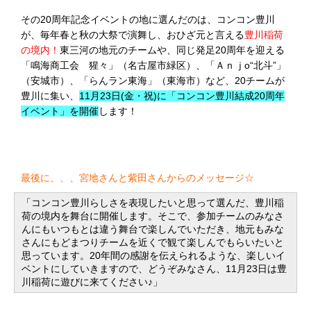
その20周年記念イベントの地に選んだのは、コンコン豊川
が、毎年春と秋の大祭で演舞し、おひざ元と言える
豊川稲荷
の境内！
東三河の地元のチームや、同じ発足20周年を迎える
「鳴海商工会 猩々」（名古屋市緑区）、「Ａｎｊо“北斗”」
（安城市）、「らんラン東海」（東海市）など、20チームが
豊川に集い、
11月23日(金・祝)に「コンコン豊川結成20周年
イベント」を開催
します！
最後に、、、宮地さんと紫田さんからのメッセージ☆
「コンコン豊川らしさを表現したいと思って選んだ、豊川稲
荷の境内を舞台に開催します。そこで、参加チームのみなさ
んにもいつもとは違う舞台で楽しんでいただき、地元もみな
さんにもどまつりチームを近くで観て楽しんでもらいたいと
思っています。20年間の感謝を伝えられるような、楽しいイ
ベントにしていきますので、どうぞみなさん、11月23日は豊
川稲荷に遊びに来てください♪」