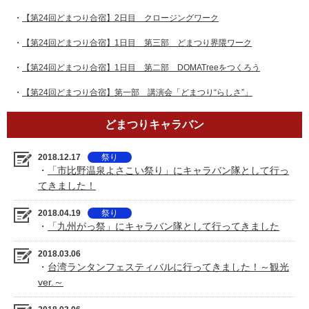
・
【第24回どまつり合宿】2日目 クロージングワーク
・
【第24回どまつり合宿】1日目 第三部 どまつり界隈ワーク
・
【第24回どまつり合宿】1日目 第二部 DOMATreeをつくろう
・
【第24回どまつり合宿】第一部 講演会「どまつり“らしさ”」
どまつりキャラバン
2018.12.17
祭り
・
「市比野温泉よさこい祭り」にキャラバン隊として行っ
てきました！
2018.04.19
祭り
・
「九州がっ祭」にキャラバン隊として行ってきました
2018.03.06
・
台湾ランタンフェスティバルに行ってきました！～観光
ver.～