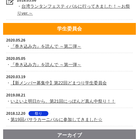
2018.03.06
・
台湾ランタンフェスティバルに行ってきました！～お祭
りver.～
学生委員会
2020.05.26
・
『巻き込み力』を読んで ～第二弾～
2020.05.05
・
『巻き込み力』を読んで ～第一弾～
2020.03.19
・
【新メンバー募集中】第22回どまつり学生委員会
2019.08.21
・
いよいよ明日から、第21回にっぽんど真ん中祭り！！
2018.12.20
祭り
・
第19回バサラカーニバルに参加してきました☆
アーカイブ