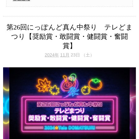
第26回にっぽんど真ん中祭り テレどま
つり【奨励賞・敢闘賞・健闘賞・奮闘
賞】
2024年
11月
23日 （土）