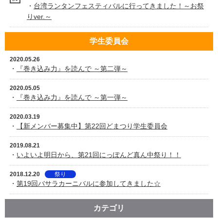
・
台湾ランタンフェスティバルに行ってきました！～お祭
りver.～
学生委員会
2020.05.26
・
『巻き込み力』を読んで ～第二弾～
2020.05.05
・
『巻き込み力』を読んで ～第一弾～
2020.03.19
・
【新メンバー募集中】第22回どまつり学生委員会
2019.08.21
・
いよいよ明日から、第21回にっぽんど真ん中祭り！！
2018.12.20
祭り
・
第19回バサラカーニバルに参加してきました☆
カテゴリ