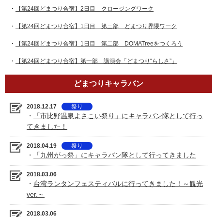
・
【第24回どまつり合宿】2日目 クロージングワーク
・
【第24回どまつり合宿】1日目 第三部 どまつり界隈ワーク
・
【第24回どまつり合宿】1日目 第二部 DOMATreeをつくろう
・
【第24回どまつり合宿】第一部 講演会「どまつり“らしさ”」
どまつりキャラバン
2018.12.17
祭り
・
「市比野温泉よさこい祭り」にキャラバン隊として行っ
てきました！
2018.04.19
祭り
・
「九州がっ祭」にキャラバン隊として行ってきました
2018.03.06
・
台湾ランタンフェスティバルに行ってきました！～観光
ver.～
2018.03.06