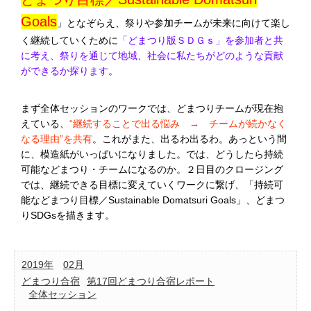
Goals
」となぞらえ、祭りや参加チームが未来に向けて楽し
く継続していくために
「どまつり版ＳＤＧｓ」を参加者と共
に考え、祭りを通じて地域、社会に私たちがどのような貢献
ができるか探ります
。
まず全体セッションのワークでは、どまつりチームが現在抱
えている、
“継続することで出る悩み → チームが続かなく
なる理由”を共有
。これがまた、出るわ出るわ。あっという間
に、模造紙がいっぱいになりました。では、どうしたら持続
可能などまつり・チームになるのか。２日目のクロージング
では、継続できる目標に変えていくワークに繋げ、「持続可
能などまつり目標／Sustainable Domatsuri Goals」、どまつ
りSDGsを描きます。
2019年
02月
どまつり合宿
第17回どまつり合宿レポート
全体セッション