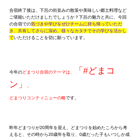
合宿終了後は、下呂の街並みの散策や美味しい郷土料理など
ご堪能いただけましたでしょうか？下呂の魅力と共に、今回
の合宿での
気づきや学びをぜひチームに持ち帰っていただ
き、共有してさらに深め、様々なカタチでその学びを活かし
て
いただけることを切に願っています。
「#どまコ
今年の
どまつり合宿のテーマは、
ン」
。
どまつりコンティニューの略
です。
昨年どまつりが20周年を迎え、どまつりを始めたころから考
えると、その時から20歳年を取り、0歳だった子もいつしか成