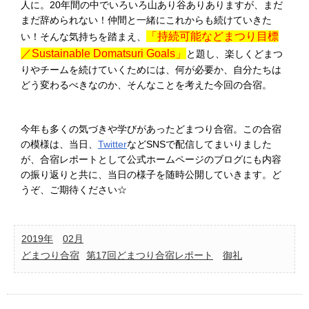
人に。20年間の中でいろいろ山あり谷ありありますが、まだ
まだ辞められない！仲間と一緒にこれからも続けていきた
「持続可能などまつり目標
い！そんな気持ちを踏まえ、
／Sustainable Domatsuri Goals」
と題し、楽しくどまつ
りやチームを続けていくためには、何が必要か、自分たちは
どう変わるべきなのか、そんなことを考えた今回の合宿。
今年も多くの気づきや学びがあったどまつり合宿。この合宿
の模様は、当日、
Twitter
などSNSで配信してまいりました
が、合宿レポートとして公式ホームページのブログにも内容
の振り返りと共に、当日の様子を随時公開していきます。ど
うぞ、ご期待ください☆
2019年
02月
どまつり合宿
第17回どまつり合宿レポート
御礼