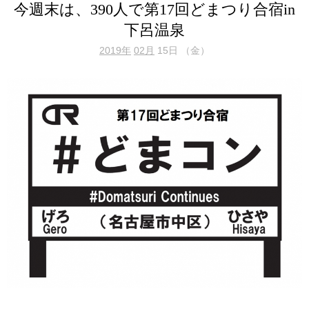
今週末は、390人で第17回どまつり合宿in
下呂温泉
2019年
02月
15日 （金）