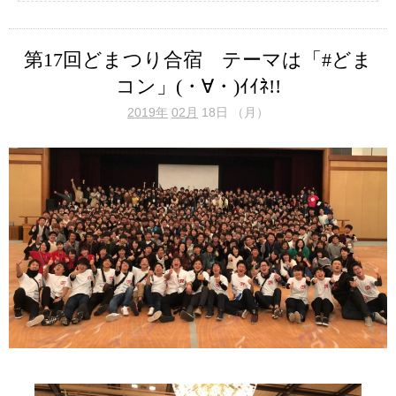
第17回どまつり合宿 テーマは「#どま
コン」(・∀・)ｲｲﾈ!!
2019年
02月
18日 （月）