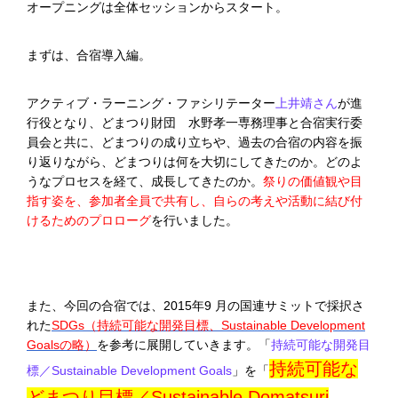
オープニングは全体セッションからスタート。
まずは、合宿導入編。
アクティブ・ラーニング・ファシリテーター
上井靖さん
が進
行役となり、どまつり財団 水野孝一専務理事と合宿実行委
員会と共に、どまつりの成り立ちや、過去の合宿の内容を振
り返りながら、どまつりは何を大切にしてきたのか。どのよ
うなプロセスを経て、成長してきたのか。
祭りの価値観や目
指す姿を、参加者全員で共有し、自らの考えや活動に結び付
けるためのプロローグ
を行いました。
また、今回の合宿では、2015年9 月の国連サミットで採択さ
れた
SDGs（持続可能な開発目標、Sustainable Development
Goalsの略）
を参考に展開していきます。「
持続可能な開発目
持続可能な
標／Sustainable Development Goals
」を「
どまつり目標／Sustainable Domatsuri