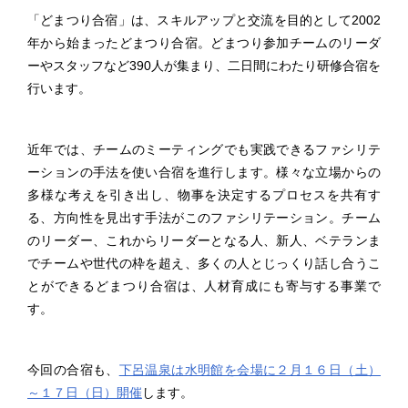
「どまつり合宿」は、スキルアップと交流を目的として2002
年から始まったどまつり合宿。どまつり参加チームのリーダ
ーやスタッフなど390人が集まり、二日間にわたり研修合宿を
行います。
近年では、チームのミーティングでも実践できるファシリテ
ーションの手法を使い合宿を進行します。様々な立場からの
多様な考えを引き出し、物事を決定するプロセスを共有す
る、方向性を見出す手法がこのファシリテーション。チーム
のリーダー、これからリーダーとなる人、新人、ベテランま
でチームや世代の枠を超え、多くの人とじっくり話し合うこ
とができるどまつり合宿は、人材育成にも寄与する事業で
す。
今回の合宿も、
下呂温泉は水明館を会場に２月１６日（土）
～１７日（日）開催
します。