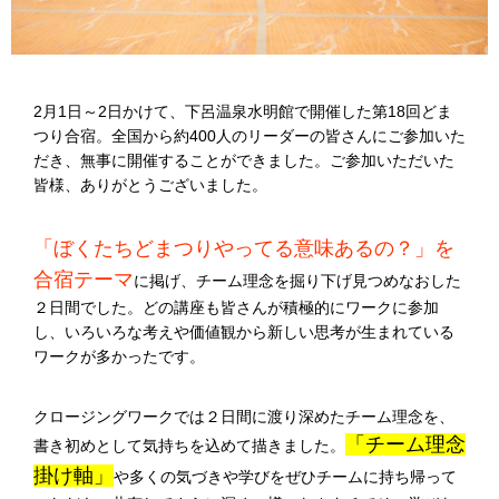
2月1日～2日かけて、下呂温泉水明館で開催した第18回どま
つり合宿。全国から約400人のリーダーの皆さんにご参加いた
だき、無事に開催することができました。ご参加いただいた
皆様、ありがとうございました。
「ぼくたちどまつりやってる意味あるの？」を
合宿テーマ
に掲げ、チーム理念を掘り下げ見つめなおした
２日間でした。どの講座も皆さんが積極的にワークに参加
し、いろいろな考えや価値観から新しい思考が生まれている
ワークが多かったです。
クロージングワークでは２日間に渡り深めたチーム理念を、
「チーム理念
書き初めとして気持ちを込めて描きました。
掛け軸」
や多くの気づきや学びをぜひチームに持ち帰って