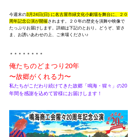
今週末の
3月24日(日) に名古屋市緑文化小劇場を舞台に、２０
周年記念公演が開催
されます。２０年の歴史を演舞や映像で
たっぷりお届けします。詳細は下記のとおり。どうぞ、皆さ
ま、お誘いあわせの上、ご来場ください♪
＊＊＊＊＊＊＊＊
俺たちのどまつり20年
〜故郷がくれる力〜
私たちがこだわり続けてきた故郷「鳴海・猩々」の20
年間を感謝を込めて皆様にお届けします！