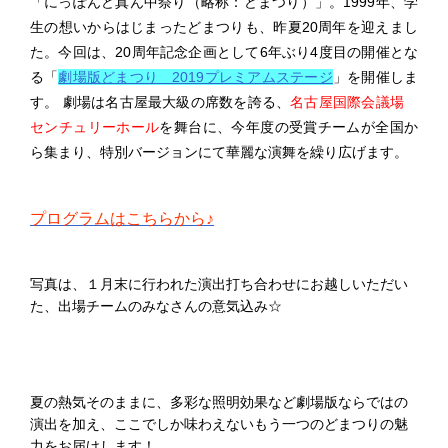
「にっぽんど真ん中祭り（略称：どまつり）」。1999年、学
生の想いからはじまったどまつりも、昨夏20周年を迎えまし
た。今回は、20周年記念企画として6年ぶり4度目の開催とな
る「
劇場版どまつり 2019プレミアムステージ
」を開催しま
す。 劇場は名古屋最大級の席数を誇る、
名古屋国際会議場
センチュリーホール
を舞台に、今年度の受賞チームが全国か
ら集まり、特別バージョンにて華麗な演舞を繰り広げます。
プログラムはこちらから♪
写真は、１月末に行われた演出打ち合わせにお越しいただい
た、出場チームのみなさんの意気込み☆
夏の熱気そのままに、多彩な照明効果など劇場版ならではの
演出を加え、ここでしか味わえないもう一つのどまつりの魅
力をお届けします！