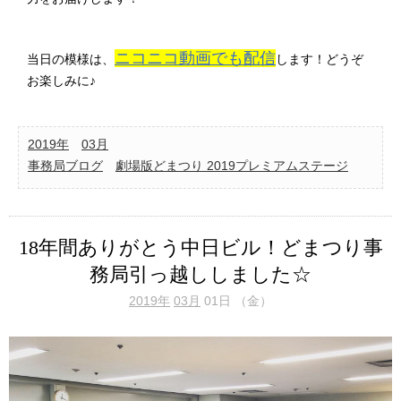
ニコニコ動画でも配信
当日の模様は、
します！どうぞ
お楽しみに♪
2019年
03月
事務局ブログ
劇場版どまつり 2019プレミアムステージ
18年間ありがとう中日ビル！どまつり事
務局引っ越ししました☆
2019年
03月
01日 （金）