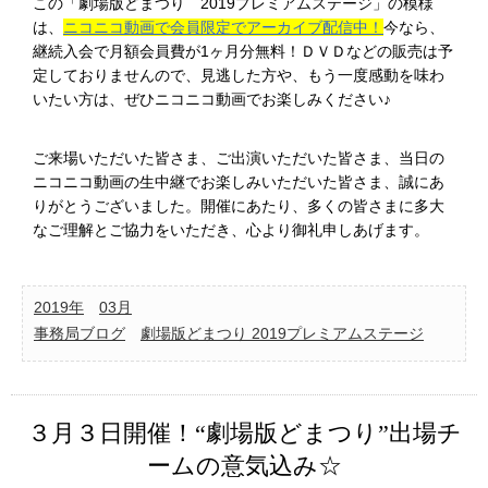
この「劇場版どまつり 2019プレミアムステージ」の模様
は、
ニコニコ動画で会員限定でアーカイブ配信中！
今なら、
継続入会で月額会員費が1ヶ月分無料！ＤＶＤなどの販売は予
定しておりませんので、見逃した方や、もう一度感動を味わ
いたい方は、ぜひニコニコ動画でお楽しみください♪
ご来場いただいた皆さま、ご出演いただいた皆さま、当日の
ニコニコ動画の生中継でお楽しみいただいた皆さま、誠にあ
りがとうございました。開催にあたり、多くの皆さまに多大
なご理解とご協力をいただき、心より御礼申しあげます。
2019年
03月
事務局ブログ
劇場版どまつり 2019プレミアムステージ
３月３日開催！“劇場版どまつり”出場チ
ームの意気込み☆