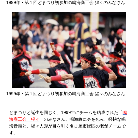
1999年・第１回どまつり初参加の鳴海商工会 猩々のみなさん
1999年・第１回どまつり初参加の鳴海商工会 猩々のみなさん
どまつりと誕生を同じく、1999年にチームを結成された「
鳴
海商工会 猩々
」のみなさん。鳴海絞に身を包み、軽快な鳴
海音頭と、猩々人形が目を引く名古屋市緑区の老舗チームで
す。