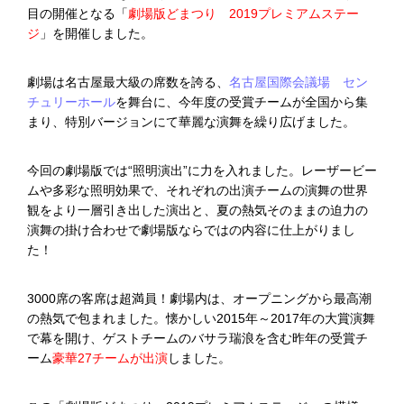
目の開催となる「
劇場版どまつり 2019プレミアムステー
ジ
」を開催しました。
劇場は名古屋最大級の席数を誇る、
名古屋国際会議場 セン
チュリーホール
を舞台に、今年度の受賞チームが全国から集
まり、特別バージョンにて華麗な演舞を繰り広げました。
今回の劇場版では“照明演出”に力を入れました。レーザービー
ムや多彩な照明効果で、それぞれの出演チームの演舞の世界
観をより一層引き出した演出と、夏の熱気そのままの迫力の
演舞の掛け合わせで劇場版ならではの内容に仕上がりまし
た！
3000席の客席は超満員！劇場内は、オープニングから最高潮
の熱気で包まれました。懐かしい2015年～2017年の大賞演舞
で幕を開け、ゲストチームのバサラ瑞浪を含む昨年の受賞チ
ーム
豪華27チームが出演
しました。