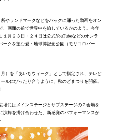
名所やランドマークなど
をバックに
踊った動画をオン
で、画面の前で世界中を旅しているかのよう。
今年
１１月２３日・２４日は公式
YouTube
などのオンラ
パークを望む愛・地球博記念公園（モリコロパー
（月）を「あいちウィーク」として指定され、テレど
ュールにぴったり合うように、秋のどまつりを開催。
！
広場にはメインステージとサブステージ
の２会場を
に演舞を掛け合わせた、新感覚のパフォーマンスが
♪