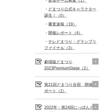
参加チーム募集（1）
どまつり公式キャラクター
誕生！（0）
審査速報（19）
開催レポート（4）
テレどまつり・グランプリ
ファイナル（3）
劇場版どまつり
2023PremiumStage（2）
第21回どまつり合宿 開催レ
ポート（2）
2022年・第24回にっぽんど真