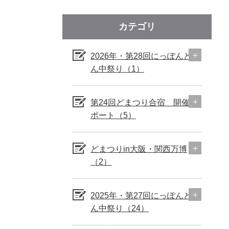
カテゴリ
2026年・第28回にっぽんど真
ん中祭り（1）
第24回どまつり合宿 開催レ
ポート（5）
どまつりin大阪・関西万博
（2）
2025年・第27回にっぽんど真
ん中祭り（24）