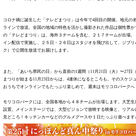
コロナ禍に誕生した「テレどまつり」は今年で
4
回目の開催。地元の
ラインで放送。全国の地域の特色を活かし撮影された作品は個性豊か
の「
テレどまつり」は、海外３チームを含む、２１７チームが出場。
イン配信で実施
し、２５日・２６日は
スタジオを飛び出して、ジブリ
ク）で公開生放送でお届けします。
また、「あいち県民の日」から直前の
1
週間（
11
月
21
日（火）
〜27
日
まつりが始まる
11
月
23
日からは、
4
連休になるところも。そのスケジ
おうちでオンラインでもたっぷり楽しめて、週末はモリコロパークへ
モリコロパークには、全国各地から４８チームが出場します。大芝生
設置
。メインステージでは、大型ビジョンで放映する映像と、リアル
見どころ！キッチンカーなどのグルメグースや１日たっぷり遊べます