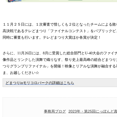
１１月２５日には、１次審査で惜しくも２位となったチームによる敗
高決戦であるテレどまつり「ファイナルコンテスト」をパブリックビ
同時に審査も行います。テレどまつり大賞ほか各賞が決定！
さらに、
11
月
26
日には、
8
月に受賞した総合部門と
U-40
大会のファイ
像作品とリンクした演舞で織りなす、祭り史上最高峰の総合どまつり
つりグランプリファイナル」を開催！映像とリアルな演舞が融合する
ま、お越しください☆
どまつりinモリコロパークの詳細はこちら
事務局ブログ
2023年・第25回にっぽんど