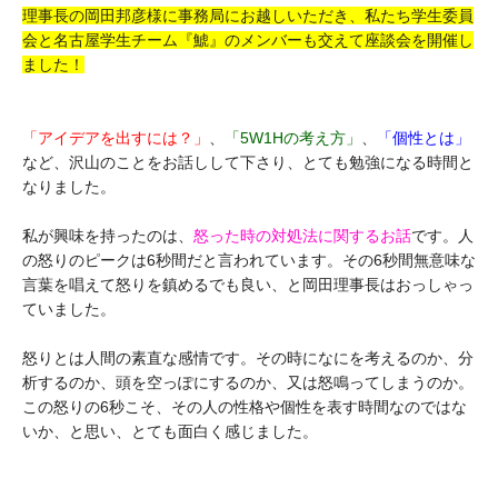
理事長の岡田邦彦様に事務局にお越しいただき、私たち学生委員
会と名古屋学生チーム『鯱』のメンバーも交えて座談会を開催し
ました！
「アイデアを出すには？」
、
「5W1Hの考え方」
、
「個性とは」
など、沢山のことをお話しして下さり、とても勉強になる時間と
なりました。
私が興味を持ったのは、
怒った時の対処法に関するお話
です。人
の怒りのピークは6秒間だと言われています。その6秒間無意味な
言葉を唱えて怒りを鎮めるでも良い、と岡田理事長はおっしゃっ
ていました。
怒りとは人間の素直な感情です。その時になにを考えるのか、分
析するのか、頭を空っぽにするのか、又は怒鳴ってしまうのか。
この怒りの6秒こそ、その人の性格や個性を表す時間なのではな
いか、と思い、とても面白く感じました。