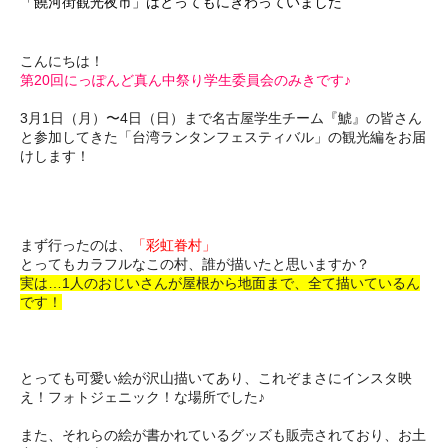
「饒河街観光夜市」はとってもにぎわっていました
こんにちは！
第20回にっぽんど真ん中祭り学生委員会のみきです♪
3月1日（月）〜4日（日）まで名古屋学生チーム『鯱』の皆さん
と参加してきた「台湾ランタンフェスティバル」の観光編をお届
けします！
まず行ったのは、
「彩虹眷村」
とってもカラフルなこの村、誰が描いたと思いますか？
実は…1人のおじいさんが屋根から地面まで、全て描いているん
です！
とっても可愛い絵が沢山描いてあり、これぞまさにインスタ映
え！フォトジェニック！な場所でした♪
また、それらの絵が書かれているグッズも販売されており、お土