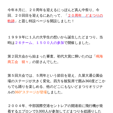
今年８月に、２０周年を迎えるにっぽんど真ん中祭り。今
回、２０回目を迎えるにあたって、「
２０周年 どまつりの
軌跡
」と題し特設ページを開設しました！
１９９９年に１人の大学生の想いから誕生したどまつり。当
時は
２６チーム、１５００人の参加
で開催しました。
第２回大会から始まった審査。初代大賞に輝いたのは「
鳴海
商工会 猩々
」の皆さんでした。
第５回大会では、５周年という節目を迎え、久屋大通公園会
場のステージが大きく変化。四方を観覧席で囲み360度どこか
らでも踊りを楽しめる、他のどこにもないどまつりオリジナ
ルの
360°ステージが登場
しました。
２００４年、中部国際空港セントレアの開港前に飛行機が発
着するエプロンで3,000人が参加してどまつりを総踊りした