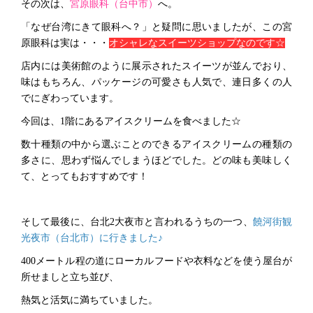
その次は、
宮原眼科（台中市）
へ。
「なぜ台湾にきて眼科へ？」と疑問に思いましたが、この宮
原眼科は実は・・・
オシャレなスイーツショップなのです☆
店内には美術館のように展示されたスイーツが並んでおり、
味はもちろん、パッケージの可愛さも人気で、連日多くの人
でにぎわっています。
今回は、1階にあるアイスクリームを食べました☆
数十種類の中から選ぶことのできるアイスクリームの種類の
多さに、思わず悩んでしまうほどでした。どの味も美味しく
て、とってもおすすめです！
そして最後に、台北2大夜市と言われるうちの一つ、
饒河街観
光夜市（台北市）に行きました♪
400
メートル程の道にローカルフードや衣料などを使う屋台が
所せましと立ち並び、
熱気と活気に満ちていました。