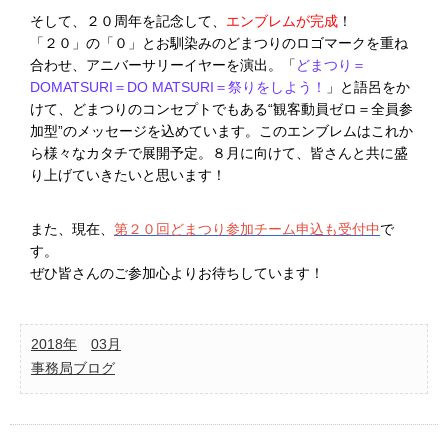
そして、２０周年を記念して、
エンブレムが完成
！
「２０」の「０」とお馴染みのどまつりのロゴマークを重ね
合わせ、アニバーサリーイヤーを演出。「
どまつり＝
DOMATSURI＝DO MATSURI＝祭りをしよう！
」と語呂をか
けて、どまつりのコンセプトでもある“観客動員ゼロ＝全員参
加型”のメッセージを込めています。このエンブレムはこれか
ら様々なカタチで展開予定。８月に向けて、皆さんと共に盛
り上げていきたいと思います！
また、現在、
第２０回どまつり参加チーム申込も受付中
で
す。
ぜひ皆さんのご参加心よりお待ちしています！
2018年
03月
事務局ブログ