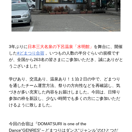
3年ぶりに
日本三大名泉の下呂温泉「水明館」
を舞台に、開催
した
#どまつり合宿
。いつもの人数の半分ぐらいの規模です
が、全国から263名の皆さまにご参加いただき、誠にありがと
うございました！
学びあり、交流あり、温泉あり！１泊２日の中で、どまつり
を通したチーム運営方法、祭りの方向性などを再確認し、気
づきが多い充実した内容をお届けしました。今回は、日帰り
参加の枠を新設し、少ない時間でも多くの方にご参加いただ
けるように致しました。
今回の合宿は『DOMATSURI is one of the
Dance“GENRES”～どまつりはダンス“ジャンル”のひとつだ