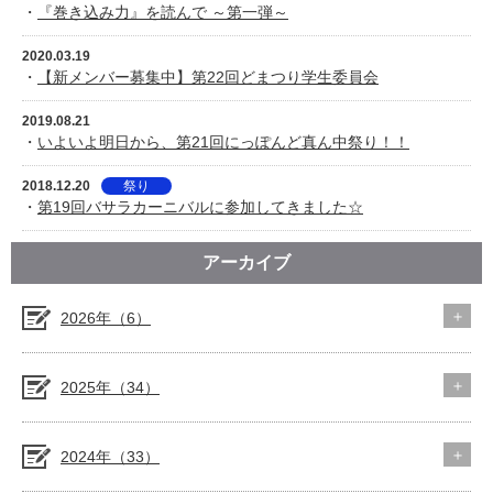
・
『巻き込み力』を読んで ～第一弾～
2020.03.19
・
【新メンバー募集中】第22回どまつり学生委員会
2019.08.21
・
いよいよ明日から、第21回にっぽんど真ん中祭り！！
2018.12.20
祭り
・
第19回バサラカーニバルに参加してきました☆
アーカイブ
2026年（6）
2025年（34）
2024年（33）